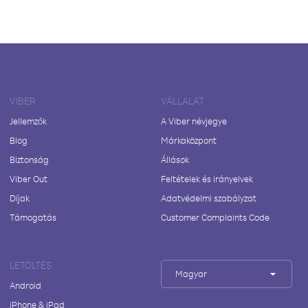
VIBER
VÁLLALAT
Jellemzők
A Viber névjegye
Blog
Márkaközpont
Biztonság
Állások
Viber Out
Feltételek és irányelvek
Díjak
Adatvédelmi szabályzat
Támogatás
Customer Complaints Code
LETÖLTÉS
Magyar
Android
iPhone & iPad