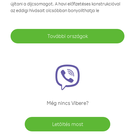
újítani a díjcsomagot. A havi előfizetéses konstrukcióval
az eddigi hívásait olcsóbban bonyolíthatja le
További országok
Még nincs Vibere?
Letöltés most