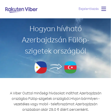
Bejelentkezés
Togg
navig
Hogyan hívható
Azerbajdzsán Fülöp-
szigetek országból
A Viber Outtal minőségi hívásokat indíthat Azerbajdzsán
országba Fülöp-szigetek országból.
Hívjon bármilyen -
vezetékes vagy mobil - telefonszámot Azerbajdzsán
országban akár 29.0 ¢ díjért percenként.