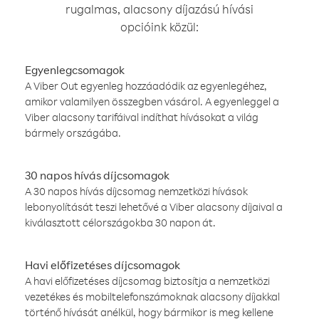
rugalmas, alacsony díjazású hívási
opcióink közül:
Egyenlegcsomagok
A Viber Out egyenleg hozzáadódik az egyenlegéhez,
amikor valamilyen összegben vásárol. A egyenleggel a
Viber alacsony tarifáival indíthat hívásokat a világ
bármely országába.
30 napos hívás díjcsomagok
A 30 napos hívás díjcsomag nemzetközi hívások
lebonyolítását teszi lehetővé a Viber alacsony díjaival a
kiválasztott célországokba 30 napon át.
Havi előfizetéses díjcsomagok
A havi előfizetéses díjcsomag biztosítja a nemzetközi
vezetékes és mobiltelefonszámoknak alacsony díjakkal
történő hívását anélkül, hogy bármikor is meg kellene