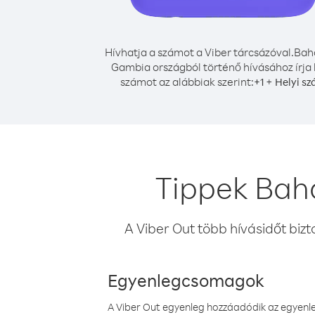
Hívhatja a számot a Viber tárcsázóval.
Bah
Gambia országból történő hívásához írja 
számot az alábbiak szerint:
+
+
1
Helyi s
Tippek Bah
A Viber Out több hívásidőt bizt
Egyenlegcsomagok
A Viber Out egyenleg hozzáadódik az egyenleg