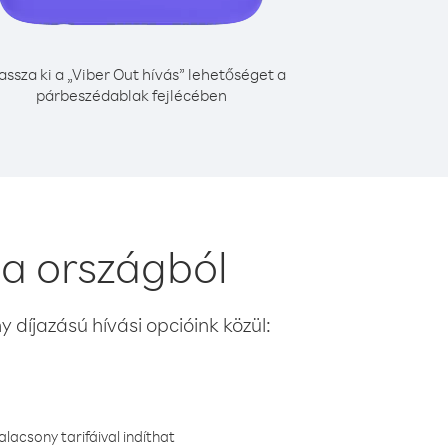
assza ki a „Viber Out hívás” lehetőséget a
párbeszédablak fejlécében
a országból
 díjazású hívási opcióink közül:
lacsony tarifáival indíthat