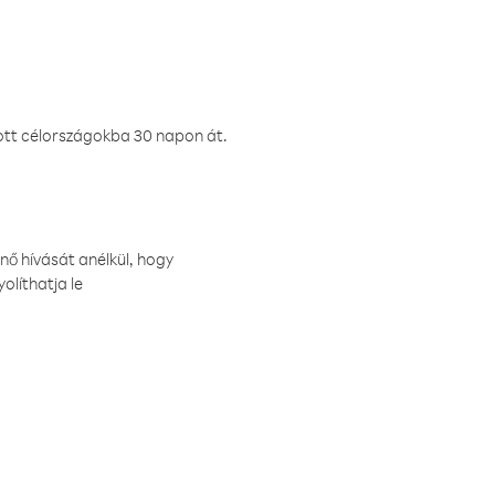
ztott célországokba 30 napon át.
nő hívását anélkül, hogy
olíthatja le