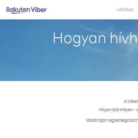
Letöltés
Hogyan hív
A Vibe
Hívjon bármilyen -
Vásároljon egyenlegcsoma