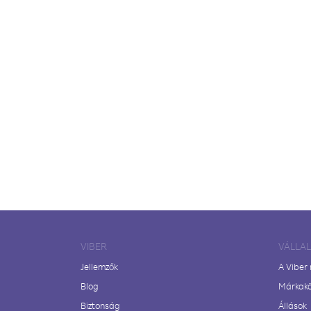
VIBER
VÁLLA
Jellemzők
A Viber
Blog
Márkak
Biztonság
Állások