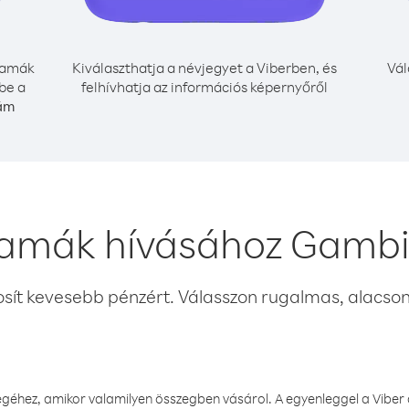
amák
Kiválaszthatja a névjegyet a Viberben, és
Vál
be a
felhívhatja az információs képernyőről
zám
amák hívásához Gambi
osít kevesebb pénzért. Válasszon rugalmas, alacsony
éhez, amikor valamilyen összegben vásárol. A egyenleggel a Viber a