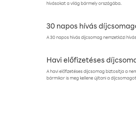
hívásokat a világ bármely országába.
30 napos hívás díjcsomag
A 30 napos hívás díjcsomag nemzetközi híváso
Havi előfizetéses díjcso
A havi előfizetéses díjcsomag biztosítja a n
bármikor is meg kellene újítani a díjcsomagot