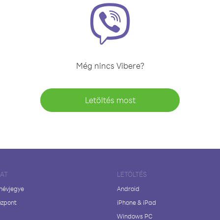
Még nincs Vibere?
Letöltés most
LAT
LETÖLTÉS
 névjegye
Android
özpont
iPhone & iPad
Windows PC