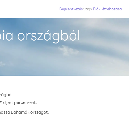
Bejelentkezés
vagy
Fiók létrehozása
a országból
zágból.
 díjért percenként.
ívhassa Bahamák országot.