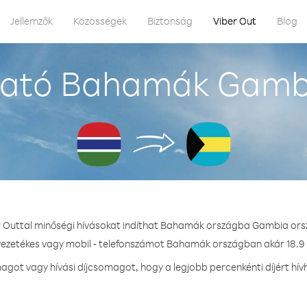
Jellemzők
Közösségek
Biztonság
Viber Out
Blog
ható Bahamák Gambi
r Outtal minőségi hívásokat indíthat Bahamák országba Gambia ors
 vezetékes vagy mobil - telefonszámot Bahamák országban akár 18.9 ¢
got vagy hívási díjcsomagot, hogy a legjobb percenkénti díjért h