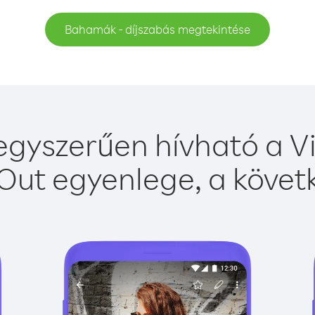
Bahamák - díjszabás megtekintése
yszerűen hívható a Vi
Out egyenlege, a követk