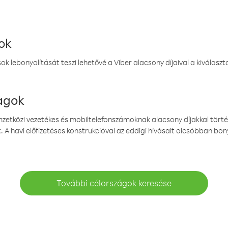
ok
k lebonyolítását teszi lehetővé a Viber alacsony díjaival a kiválas
magok
emzetközi vezetékes és mobiltelefonszámoknak alacsony díjakkal törté
. A havi előfizetéses konstrukcióval az eddigi hívásait olcsóbban bony
További célországok keresése