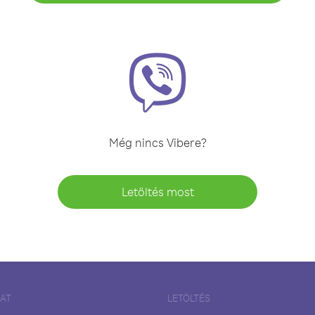
Még nincs Vibere?
Letöltés most
LAT
LETÖLTÉS