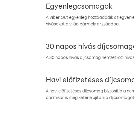
Egyenlegcsomagok
A Viber Out egyenleg hozzáadódik az egyenleg
hívásokat a világ bármely országába.
30 napos hívás díjcsomag
A 30 napos hívás díjcsomag nemzetközi híváso
Havi előfizetéses díjcso
A havi előfizetéses díjcsomag biztosítja a n
bármikor is meg kellene újítani a díjcsomagot