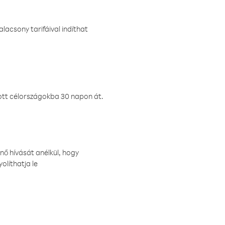
lacsony tarifáival indíthat
ztott célországokba 30 napon át.
nő hívását anélkül, hogy
olíthatja le