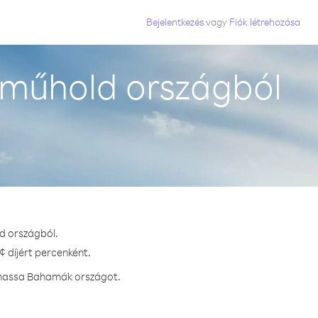
Bejelentkezés
vagy
Fiók létrehozása
műhold országból
d országból.
 díjért percenként.
ívhassa Bahamák országot.