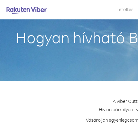
Letöltés
Hogyan hívható 
A Viber Out
Hívjon bármilyen -
Vásároljon egyenlegcsoma