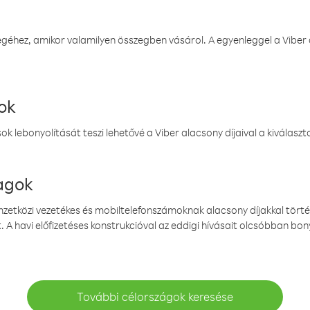
éhez, amikor valamilyen összegben vásárol. A egyenleggel a Viber a
ok
k lebonyolítását teszi lehetővé a Viber alacsony díjaival a kiválas
magok
emzetközi vezetékes és mobiltelefonszámoknak alacsony díjakkal törté
. A havi előfizetéses konstrukcióval az eddigi hívásait olcsóbban bony
További célországok keresése