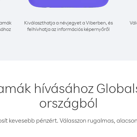
amák
Kiválaszthatja a névjegyet a Viberben, és
Vál
sához
felhívhatja az információs képernyőről
amák hívásához Global
országból
osít kevesebb pénzért. Válasszon rugalmas, alacsony