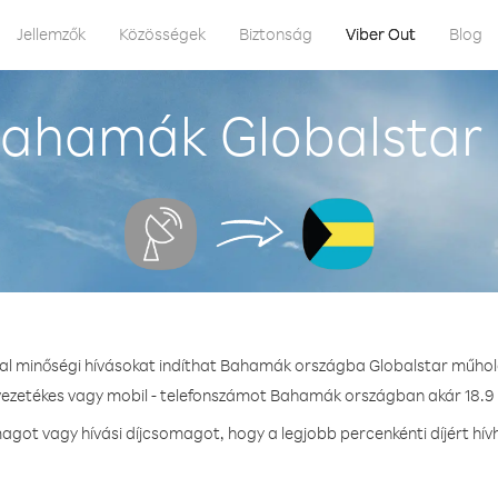
Jellemzők
Közösségek
Biztonság
Viber Out
Blog
Bahamák Globalstar 
tal minőségi hívásokat indíthat Bahamák országba Globalstar műhol
 vezetékes vagy mobil - telefonszámot Bahamák országban akár 18.9 ¢
got vagy hívási díjcsomagot, hogy a legjobb percenkénti díjért h