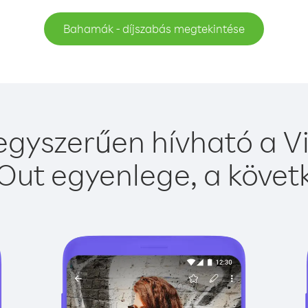
Bahamák - díjszabás megtekintése
yszerűen hívható a Vi
Out egyenlege, a követk