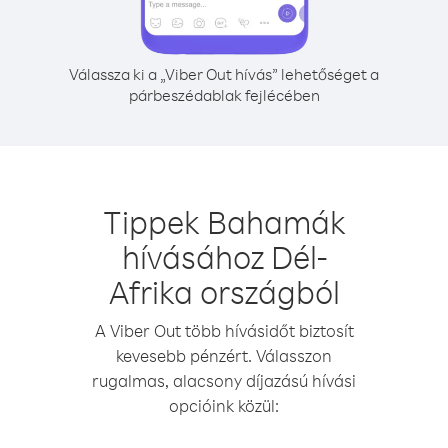
Válassza ki a „Viber Out hívás” lehetőséget a
párbeszédablak fejlécében
Tippek Bahamák
hívásához Dél-
Afrika országból
A Viber Out több hívásidőt biztosít
kevesebb pénzért. Válasszon
rugalmas, alacsony díjazású hívási
opcióink közül: