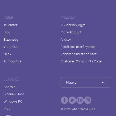
VIBER
VÁLLALAT
Jellemzők
A Viber névjegye
Blog
Márkaközpont
Biztonság
Állások
Viber Out
Feltételek és irányelvek
Díjak
Adatvédelmi szabályzat
Támogatás
Customer Complaints Code
LETÖLTÉS
Magyar
Android
iPhone & iPad
Windows PC
Mac
©
2026
Viber Media S.à r.l.
Linux