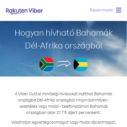
Bejelentkezés
Togg
navig
Hogyan hívható Bahamák
Dél-Afrika országból
A Viber Outtal minőségi hívásokat indíthat Bahamák
országba Dél-Afrika országból.
Hívjon bármilyen -
vezetékes vagy mobil - telefonszámot Bahamák
országban akár 21.7 ¢ díjért percenként.
Vásároljon egyenlegcsomagot vagy hívási díjcsomagot,