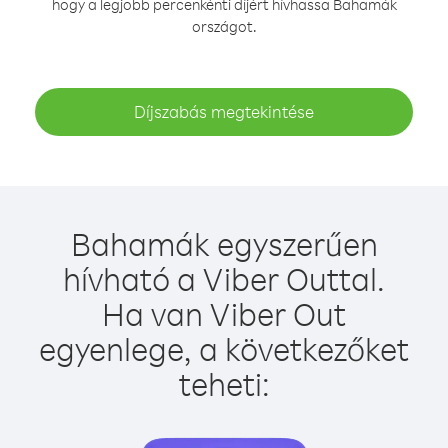
hogy a legjobb percenkénti díjért hívhassa Bahamák
országot.
Díjszabás megtekintése
Bahamák egyszerűen
hívható a Viber Outtal.
Ha van Viber Out
egyenlege, a következőket
teheti: