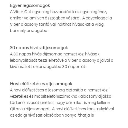
Egyenlegcsomagok
A Viber Out egyenleg hozzáadódik az egyenlegéhez,
amikor valamilyen összegben vásárol. A egyenleggel a
Viber alacsony tarifáival indíthat hívásokat a világ
bármely országába.
30 napos hívás díjcsomagok
A 30 napos hívás díjcsomag nemzetközi hívások
lebonyolítását teszi lehetővé a Viber alacsony díjaival a
kiválasztott célországokba 30 napon át.
Havi előfizetéses díjcsomagok
A havi előfizetéses díjcsomag biztosítja a nemzetközi
vezetékes és mobiltelefonszámoknak alacsony díjakkal
történő hívását anélkül, hogy bármikor is meg kellene
újítani a díjcsomagot. A havi előfizetéses konstrukcióval
az eddigi hívásait olcsóbban bonyolíthatja le