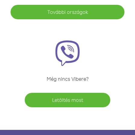
További országok
Még nincs Vibere?
Letöltés most