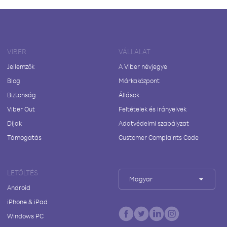
VIBER
VÁLLALAT
Jellemzők
A Viber névjegye
Blog
Márkaközpont
Biztonság
Állások
Viber Out
Feltételek és irányelvek
Díjak
Adatvédelmi szabályzat
Támogatás
Customer Complaints Code
LETÖLTÉS
Magyar
Android
iPhone & iPad
Windows PC