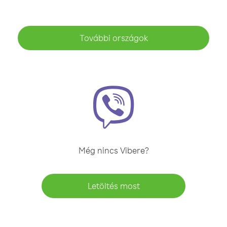
További országok
Még nincs Vibere?
Letöltés most