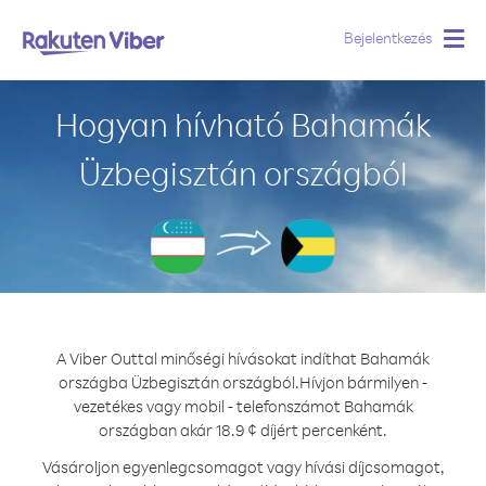
Bejelentkezés
Togg
navig
Hogyan hívható Bahamák
Üzbegisztán országból
A Viber Outtal minőségi hívásokat indíthat Bahamák
országba Üzbegisztán országból.
Hívjon bármilyen -
vezetékes vagy mobil - telefonszámot Bahamák
országban akár 18.9 ¢ díjért percenként.
Vásároljon egyenlegcsomagot vagy hívási díjcsomagot,