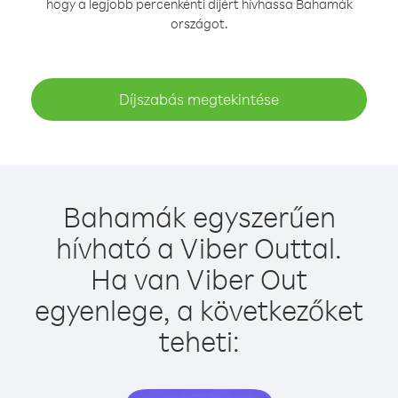
hogy a legjobb percenkénti díjért hívhassa Bahamák
országot.
Díjszabás megtekintése
Bahamák egyszerűen
hívható a Viber Outtal.
Ha van Viber Out
egyenlege, a következőket
teheti: