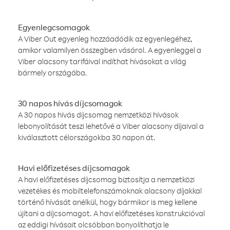
Egyenlegcsomagok
A Viber Out egyenleg hozzáadódik az egyenlegéhez,
amikor valamilyen összegben vásárol. A egyenleggel a
Viber alacsony tarifáival indíthat hívásokat a világ
bármely országába.
30 napos hívás díjcsomagok
A 30 napos hívás díjcsomag nemzetközi hívások
lebonyolítását teszi lehetővé a Viber alacsony díjaival a
kiválasztott célországokba 30 napon át.
Havi előfizetéses díjcsomagok
A havi előfizetéses díjcsomag biztosítja a nemzetközi
vezetékes és mobiltelefonszámoknak alacsony díjakkal
történő hívását anélkül, hogy bármikor is meg kellene
újítani a díjcsomagot. A havi előfizetéses konstrukcióval
az eddigi hívásait olcsóbban bonyolíthatja le