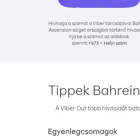
Hívhatja a számot a Viber tárcsázóval.
Bah
Ascension-sziget országból történő hívá
írja be a számot az alábbiak
szerint:
+
+
973
Helyi szám
Tippek Bahrein
A Viber Out több hívásidőt bizt
Egyenlegcsomagok