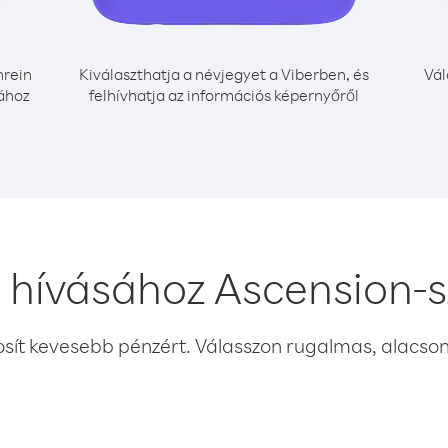
rein
Kiválaszthatja a névjegyet a Viberben, és
Vál
sához
felhívhatja az információs képernyőről
 hívásához Ascension-s
osít kevesebb pénzért. Válasszon rugalmas, alacsony