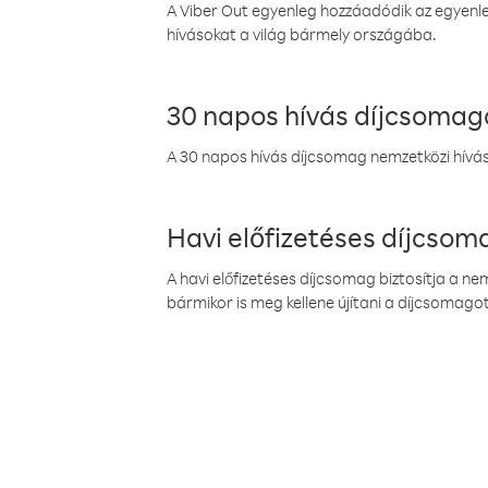
A Viber Out egyenleg hozzáadódik az egyenleg
hívásokat a világ bármely országába.
30 napos hívás díjcsomag
A 30 napos hívás díjcsomag nemzetközi híváso
Havi előfizetéses díjcso
A havi előfizetéses díjcsomag biztosítja a n
bármikor is meg kellene újítani a díjcsomagot