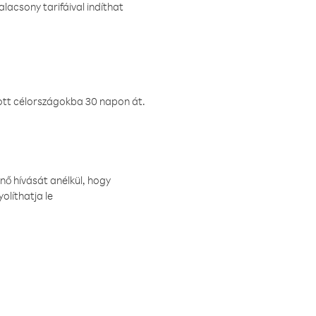
lacsony tarifáival indíthat
ztott célországokba 30 napon át.
nő hívását anélkül, hogy
olíthatja le