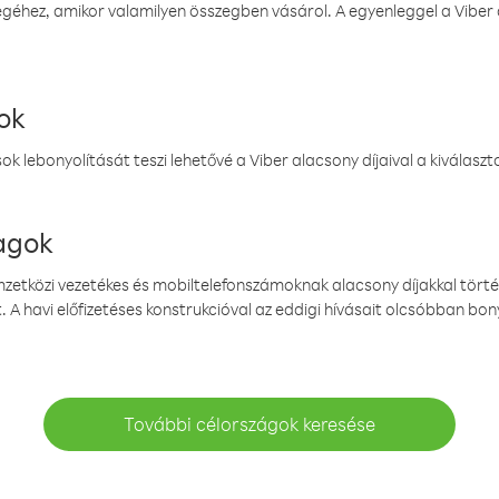
éhez, amikor valamilyen összegben vásárol. A egyenleggel a Viber a
ok
k lebonyolítását teszi lehetővé a Viber alacsony díjaival a kiválas
magok
emzetközi vezetékes és mobiltelefonszámoknak alacsony díjakkal törté
. A havi előfizetéses konstrukcióval az eddigi hívásait olcsóbban bony
További célországok keresése