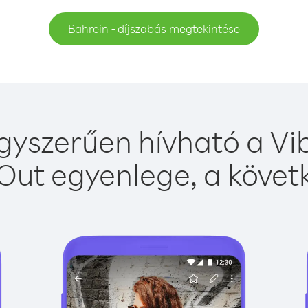
Bahrein - díjszabás megtekintése
gyszerűen hívható a Vib
Out egyenlege, a követk