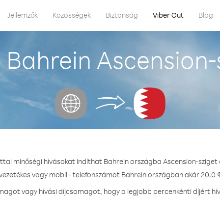
Jellemzők
Közösségek
Biztonság
Viber Out
Blog
 Bahrein Ascension-s
ttal minőségi hívásokat indíthat Bahrein országba Ascension-sziget
 vezetékes vagy mobil - telefonszámot Bahrein országban akár 20.0 ¢
agot vagy hívási díjcsomagot, hogy a legjobb percenkénti díjért hí