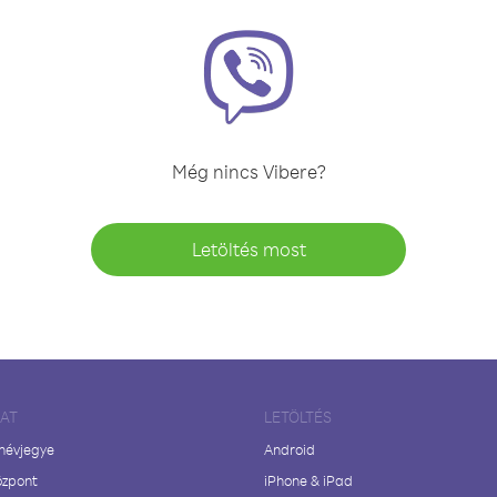
Még nincs Vibere?
Letöltés most
LAT
LETÖLTÉS
 névjegye
Android
özpont
iPhone & iPad