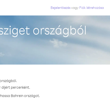
Bejelentkezés
vagy
Fiók létrehozása
ziget országból
 országból.
 díjért percenként.
vhassa Bahrein országot.