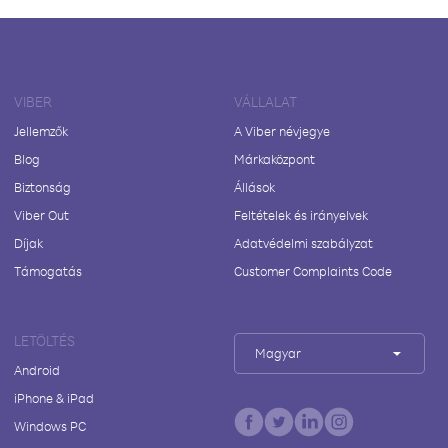
VIBER
VÁLLALAT
Jellemzők
A Viber névjegye
Blog
Márkaközpont
Biztonság
Állások
Viber Out
Feltételek és irányelvek
Díjak
Adatvédelmi szabályzat
Támogatás
Customer Complaints Code
LETÖLTÉS
Magyar
Android
iPhone & iPad
Windows PC