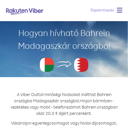
Bejelentkezés
Togg
navig
Hogyan hívható Bahrein
Madagaszkár országból
A Viber Outtal minőségi hívásokat indíthat Bahrein
országba Madagaszkár országból.
Hívjon bármilyen -
vezetékes vagy mobil - telefonszámot Bahrein országban
akár 20.0 ¢ díjért percenként.
Vásároljon egyenlegcsomagot vagy hívási díjcsomagot,