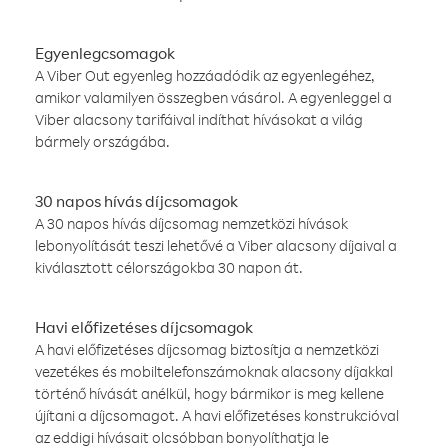
Egyenlegcsomagok
A Viber Out egyenleg hozzáadódik az egyenlegéhez,
amikor valamilyen összegben vásárol. A egyenleggel a
Viber alacsony tarifáival indíthat hívásokat a világ
bármely országába.
30 napos hívás díjcsomagok
A 30 napos hívás díjcsomag nemzetközi hívások
lebonyolítását teszi lehetővé a Viber alacsony díjaival a
kiválasztott célországokba 30 napon át.
Havi előfizetéses díjcsomagok
A havi előfizetéses díjcsomag biztosítja a nemzetközi
vezetékes és mobiltelefonszámoknak alacsony díjakkal
történő hívását anélkül, hogy bármikor is meg kellene
újítani a díjcsomagot. A havi előfizetéses konstrukcióval
az eddigi hívásait olcsóbban bonyolíthatja le