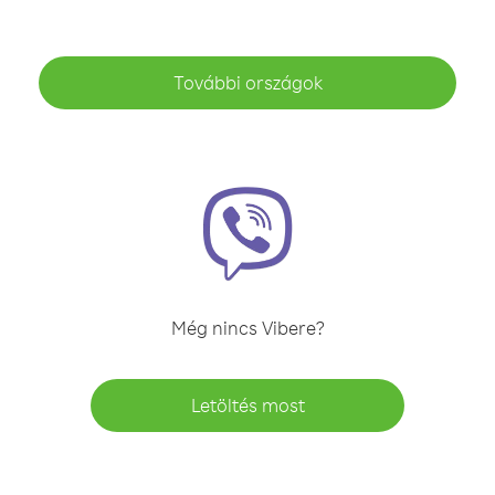
További országok
Még nincs Vibere?
Letöltés most