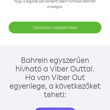
hogy a legjobb percenkénti díjért hívhassa Bahrein
országot.
Díjszabás megtekintése
Bahrein egyszerűen
hívható a Viber Outtal.
Ha van Viber Out
egyenlege, a következőket
teheti: