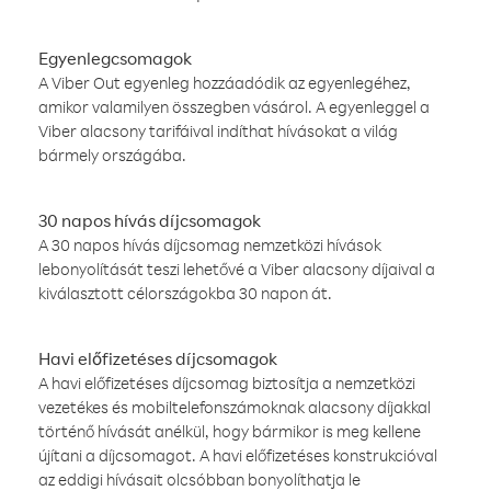
Egyenlegcsomagok
A Viber Out egyenleg hozzáadódik az egyenlegéhez,
amikor valamilyen összegben vásárol. A egyenleggel a
Viber alacsony tarifáival indíthat hívásokat a világ
bármely országába.
30 napos hívás díjcsomagok
A 30 napos hívás díjcsomag nemzetközi hívások
lebonyolítását teszi lehetővé a Viber alacsony díjaival a
kiválasztott célországokba 30 napon át.
Havi előfizetéses díjcsomagok
A havi előfizetéses díjcsomag biztosítja a nemzetközi
vezetékes és mobiltelefonszámoknak alacsony díjakkal
történő hívását anélkül, hogy bármikor is meg kellene
újítani a díjcsomagot. A havi előfizetéses konstrukcióval
az eddigi hívásait olcsóbban bonyolíthatja le