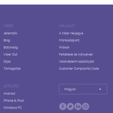
VIBER
VÁLLALAT
Jellemzők
A Viber névjegye
Blog
Márkaközpont
Biztonság
Állások
Viber Out
Feltételek és irányelvek
Díjak
Adatvédelmi szabályzat
Támogatás
Customer Complaints Code
LETÖLTÉS
Magyar
Android
iPhone & iPad
Windows PC