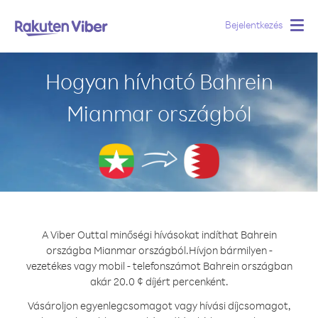
Bejelentkezés
Togg
navig
Hogyan hívható Bahrein
Mianmar országból
A Viber Outtal minőségi hívásokat indíthat Bahrein
országba Mianmar országból.
Hívjon bármilyen -
vezetékes vagy mobil - telefonszámot Bahrein országban
akár 20.0 ¢ díjért percenként.
Vásároljon egyenlegcsomagot vagy hívási díjcsomagot,