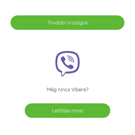
További országok
Még nincs Vibere?
Letöltés most