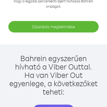
hogy a legjobb percenkénti díjért hívhassa Bahrein
országot.
Díjszabás megtekintése
Bahrein egyszerűen
hívható a Viber Outtal.
Ha van Viber Out
egyenlege, a következőket
teheti: