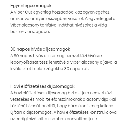
Egyenlegcsomagok
A Viber Out egyenleg hozzáadódik az egyenlegéhez,
amikor valamilyen összegben vásárol. A egyenleggel a
Viber alacsony tarifáival indíthat hívásokat a világ
bármely országába.
30 napos hívás díjcsomagok
A 30 napos hívás díjcsomag nemzetközi hívások
lebonyolítását teszi lehetővé a Viber alacsony díjaival a
kiválasztott célországokba 30 napon át.
Havi előfizetéses díjcsomagok
A havi előfizetéses díjcsomag biztosítja a nemzetközi
vezetékes és mobiltelefonszámoknak alacsony díjakkal
történő hívását anélkül, hogy bármikor is meg kellene
újítani a díjcsomagot. A havi előfizetéses konstrukcióval
az eddigi hívásait olcsóbban bonyolíthatja le