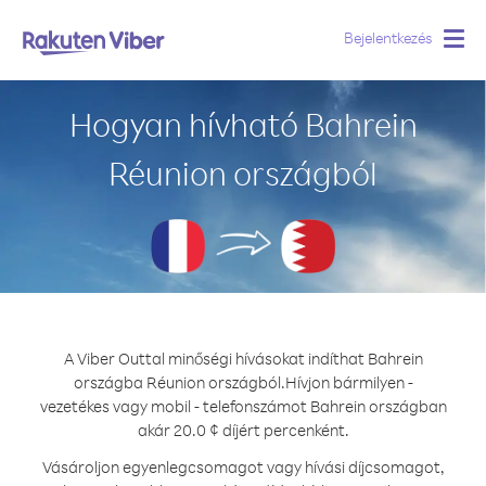
Bejelentkezés
Togg
navig
Hogyan hívható Bahrein
Réunion országból
A Viber Outtal minőségi hívásokat indíthat Bahrein
országba Réunion országból.
Hívjon bármilyen -
vezetékes vagy mobil - telefonszámot Bahrein országban
akár 20.0 ¢ díjért percenként.
Vásároljon egyenlegcsomagot vagy hívási díjcsomagot,