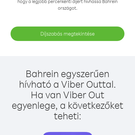
hogy a legjobb percenkénti díjért hívhassa Bahrein
országot.
Díjszabás megtekintése
Bahrein egyszerűen
hívható a Viber Outtal.
Ha van Viber Out
egyenlege, a következőket
teheti: