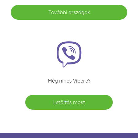
További országok
Még nincs Vibere?
Letöltés most