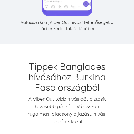
Válassza ki a „Viber Out hívás” lehetőséget a
párbeszédablak fejlécében
Tippek Banglades
hívásához Burkina
Faso országból
A Viber Out több hívásidőt biztosít
kevesebb pénzért. Válasszon
rugalmas, alacsony díjazású hívási
opcióink közül: