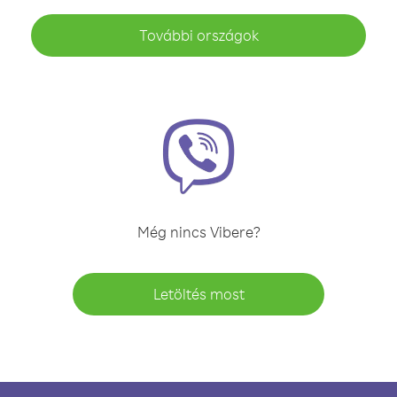
További országok
Még nincs Vibere?
Letöltés most