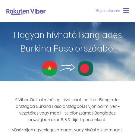
Bejelentkezés
Togg
navig
Hogyan hívható Banglades
Burkina Faso országból
A Viber Outtal minőségi hívásokat indíthat Banglades
országba Burkina Faso országból.
Hívjon bármilyen -
vezetékes vagy mobil - telefonszámot Banglades
országban akár 3.5 ¢ díjért percenként.
Vásároljon egyenlegcsomagot vagy hívási díjcsomagot,