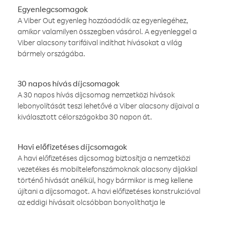
Egyenlegcsomagok
A Viber Out egyenleg hozzáadódik az egyenlegéhez,
amikor valamilyen összegben vásárol. A egyenleggel a
Viber alacsony tarifáival indíthat hívásokat a világ
bármely országába.
30 napos hívás díjcsomagok
A 30 napos hívás díjcsomag nemzetközi hívások
lebonyolítását teszi lehetővé a Viber alacsony díjaival a
kiválasztott célországokba 30 napon át.
Havi előfizetéses díjcsomagok
A havi előfizetéses díjcsomag biztosítja a nemzetközi
vezetékes és mobiltelefonszámoknak alacsony díjakkal
történő hívását anélkül, hogy bármikor is meg kellene
újítani a díjcsomagot. A havi előfizetéses konstrukcióval
az eddigi hívásait olcsóbban bonyolíthatja le