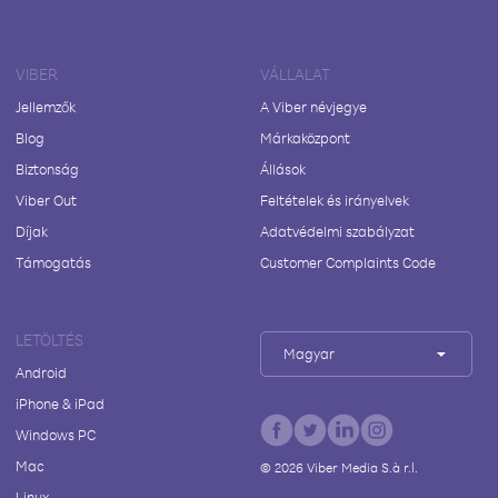
VIBER
VÁLLALAT
Jellemzők
A Viber névjegye
Blog
Márkaközpont
Biztonság
Állások
Viber Out
Feltételek és irányelvek
Díjak
Adatvédelmi szabályzat
Támogatás
Customer Complaints Code
LETÖLTÉS
Magyar
Android
iPhone & iPad
Windows PC
Mac
©
2026
Viber Media S.à r.l.
Linux