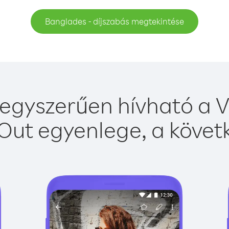
Banglades - díjszabás megtekintése
egyszerűen hívható a Vi
Out egyenlege, a követk