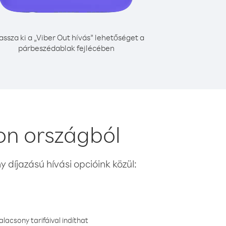
assza ki a „Viber Out hívás” lehetőséget a
párbeszédablak fejlécében
on országból
 díjazású hívási opcióink közül:
lacsony tarifáival indíthat