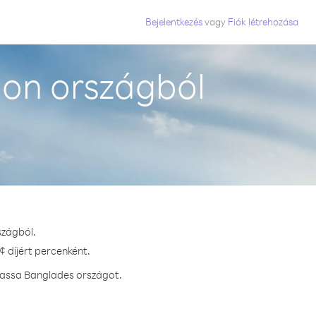
Bejelentkezés
vagy
Fiók létrehozása
on országból
szágból.
¢ díjért percenként.
vhassa Banglades országot.