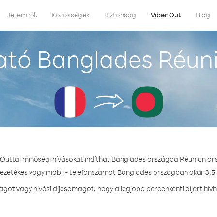
Jellemzők
Közösségek
Biztonság
Viber Out
Blog
ató Banglades Réuni
 Outtal minőségi hívásokat indíthat Banglades országba Réunion or
vezetékes vagy mobil - telefonszámot Banglades országban akár 3.5 
ot vagy hívási díjcsomagot, hogy a legjobb percenkénti díjért hí