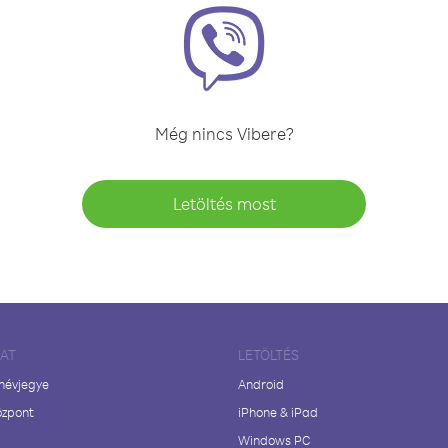
Még nincs Vibere?
Letöltés most
LAT
LETÖLTÉS
 névjegye
Android
özpont
iPhone & iPad
Windows PC