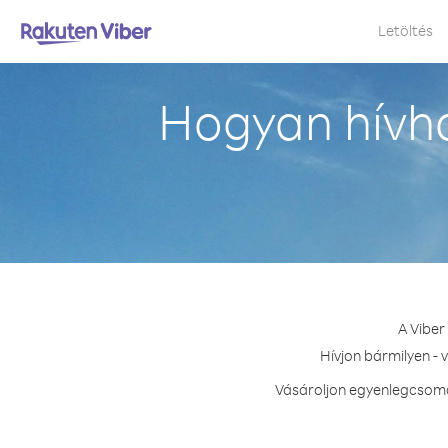
Letöltés
Hogyan hívh
A Viber
Hívjon bármilyen - 
Vásároljon egyenlegcsomag