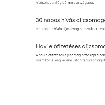
hívásokat a világ bármely országába.
30 napos hívás díjcsomag
A 30 napos hívás díjcsomag nemzetközi híváso
Havi előfizetéses díjcso
A havi előfizetéses díjcsomag biztosítja a n
bármikor is meg kellene újítani a díjcsomagot