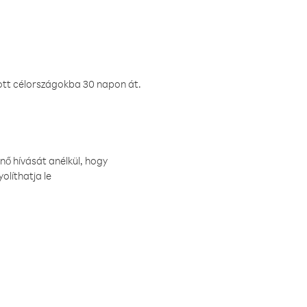
ztott célországokba 30 napon át.
nő hívását anélkül, hogy
olíthatja le