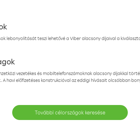
ok
k lebonyolítását teszi lehetővé a Viber alacsony díjaival a kiválas
magok
emzetközi vezetékes és mobiltelefonszámoknak alacsony díjakkal törté
. A havi előfizetéses konstrukcióval az eddigi hívásait olcsóbban bony
További célországok keresése