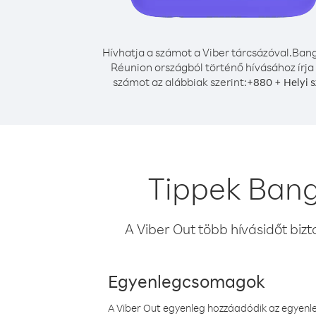
Hívhatja a számot a Viber tárcsázóval.
Bang
Réunion országból történő hívásához írja
számot az alábbiak szerint:
+
+
880
Helyi 
Tippek Bang
A Viber Out több hívásidőt bizt
Egyenlegcsomagok
A Viber Out egyenleg hozzáadódik az egyenleg