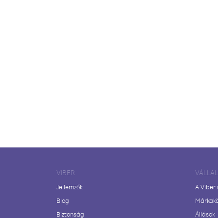
VIBER
VÁLLA
Jellemzők
A Viber
Blog
Márkak
Biztonság
Állások