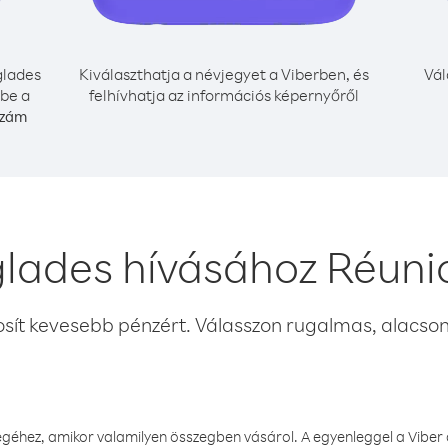
lades
Kiválaszthatja a névjegyet a Viberben, és
Vál
 be a
felhívhatja az információs képernyőről
szám
lades hívásához Réuni
osít kevesebb pénzért. Válasszon rugalmas, alacsony
éhez, amikor valamilyen összegben vásárol. A egyenleggel a Viber a