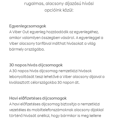
rugalmas, alacsony díjazású hívási
opcióink közül:
Egyenlegcsomagok
A Viber Out egyenleg hozzáadódik az egyenlegéhez,
amikor valamilyen összegben vásárol. A egyenleggel a
Viber alacsony tarifáival indíthat hívásokat a világ
bármely országába.
30 napos hívás díjcsomagok
A 30 napos hívás díjcsomag nemzetközi hívások
lebonyolítását teszi lehetővé a Viber alacsony díjaival a
kiválasztott célországokba 30 napon át.
Havi előfizetéses díjcsomagok
A havi előfizetéses díjcsomag biztosítja a nemzetközi
vezetékes és mobiltelefonszámoknak alacsony díjakkal
történő hívását anélkül, hogy bármikor is meg kellene