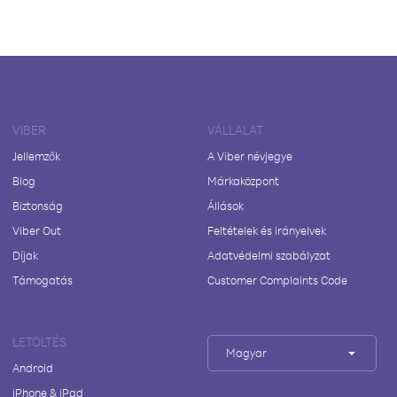
VIBER
VÁLLALAT
Jellemzők
A Viber névjegye
Blog
Márkaközpont
Biztonság
Állások
Viber Out
Feltételek és irányelvek
Díjak
Adatvédelmi szabályzat
Támogatás
Customer Complaints Code
LETÖLTÉS
Magyar
Android
iPhone & iPad