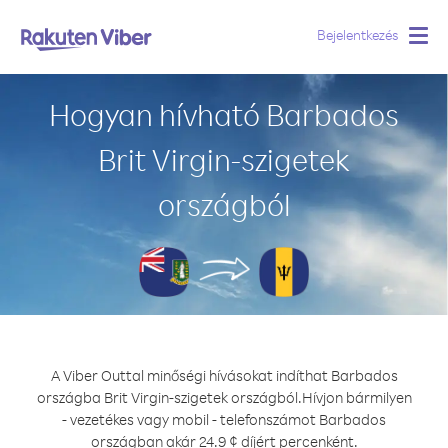
Bejelentkezés
Togg
navig
Hogyan hívható Barbados
Brit Virgin-szigetek
országból
A Viber Outtal minőségi hívásokat indíthat Barbados
országba Brit Virgin-szigetek országból.
Hívjon bármilyen
- vezetékes vagy mobil - telefonszámot Barbados
országban akár 24.9 ¢ díjért percenként.