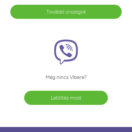
További országok
Még nincs Vibere?
Letöltés most