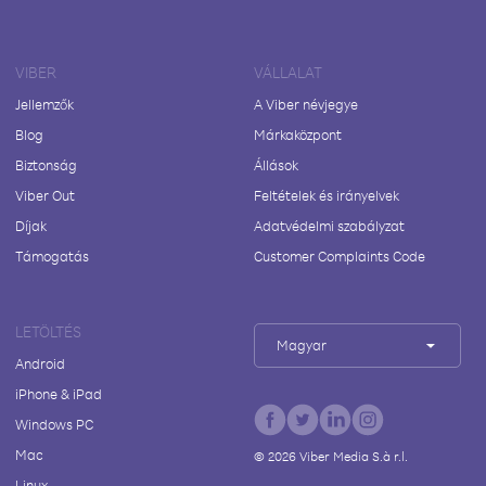
VIBER
VÁLLALAT
Jellemzők
A Viber névjegye
Blog
Márkaközpont
Biztonság
Állások
Viber Out
Feltételek és irányelvek
Díjak
Adatvédelmi szabályzat
Támogatás
Customer Complaints Code
LETÖLTÉS
Magyar
Android
iPhone & iPad
Windows PC
Mac
©
2026
Viber Media S.à r.l.
Linux