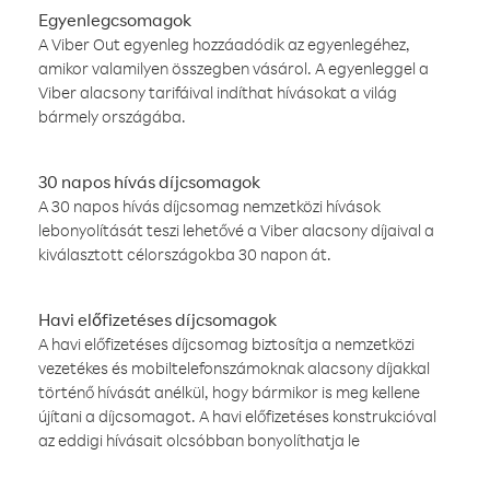
Egyenlegcsomagok
A Viber Out egyenleg hozzáadódik az egyenlegéhez,
amikor valamilyen összegben vásárol. A egyenleggel a
Viber alacsony tarifáival indíthat hívásokat a világ
bármely országába.
30 napos hívás díjcsomagok
A 30 napos hívás díjcsomag nemzetközi hívások
lebonyolítását teszi lehetővé a Viber alacsony díjaival a
kiválasztott célországokba 30 napon át.
Havi előfizetéses díjcsomagok
A havi előfizetéses díjcsomag biztosítja a nemzetközi
vezetékes és mobiltelefonszámoknak alacsony díjakkal
történő hívását anélkül, hogy bármikor is meg kellene
újítani a díjcsomagot. A havi előfizetéses konstrukcióval
az eddigi hívásait olcsóbban bonyolíthatja le