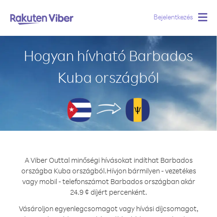
Bejelentkezés
Togg
navig
Hogyan hívható Barbados
Kuba országból
A Viber Outtal minőségi hívásokat indíthat Barbados
országba Kuba országból.
Hívjon bármilyen - vezetékes
vagy mobil - telefonszámot Barbados országban akár
24.9 ¢ díjért percenként.
Vásároljon egyenlegcsomagot vagy hívási díjcsomagot,