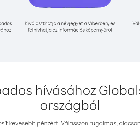
bados
Kiválaszthatja a névjegyet a Viberben, és
Vál
sához
felhívhatja az információs képernyőről
bados hívásához Global
országból
osít kevesebb pénzért. Válasszon rugalmas, alacsony