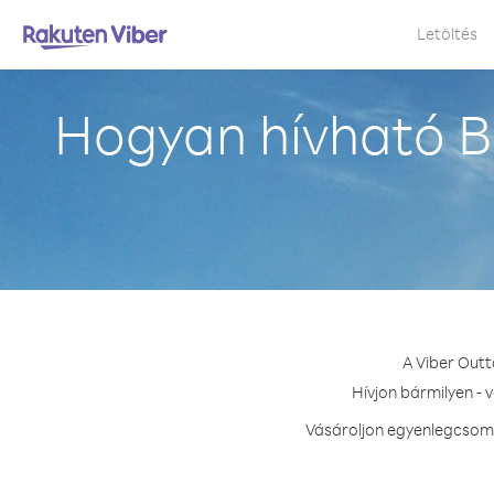
Letöltés
Hogyan hívható B
A Viber Outt
Hívjon bármilyen - 
Vásároljon egyenlegcsoma