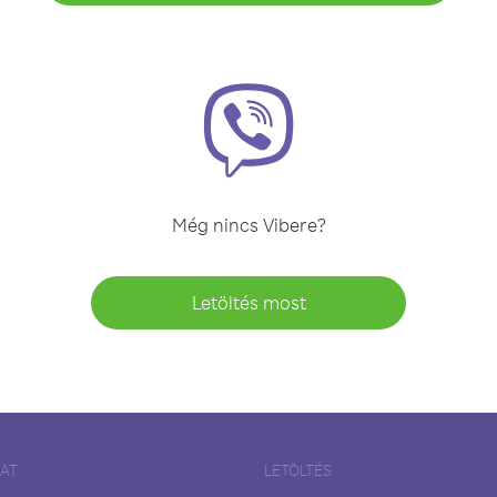
Még nincs Vibere?
Letöltés most
LAT
LETÖLTÉS