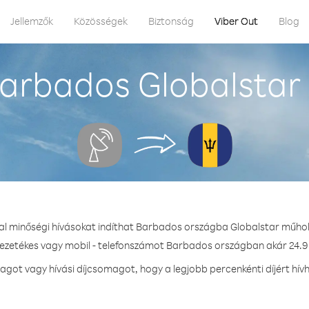
Jellemzők
Közösségek
Biztonság
Viber Out
Blog
arbados Globalstar
al minőségi hívásokat indíthat Barbados országba Globalstar műho
vezetékes vagy mobil - telefonszámot Barbados országban akár 24.9 
got vagy hívási díjcsomagot, hogy a legjobb percenkénti díjért hí