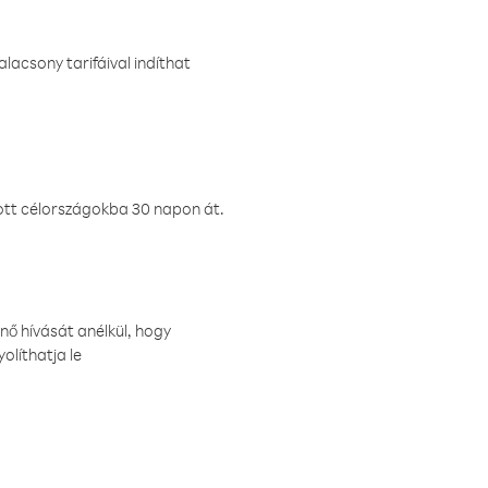
lacsony tarifáival indíthat
ztott célországokba 30 napon át.
nő hívását anélkül, hogy
olíthatja le