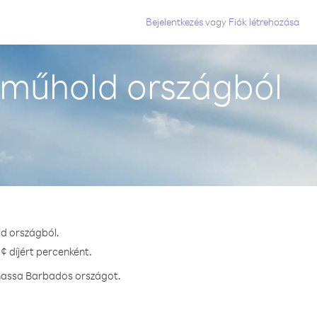
Bejelentkezés
vagy
Fiók létrehozása
 műhold országból
ld országból.
¢ díjért percenként.
vhassa Barbados országot.