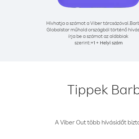
Hívhatja a számot a Viber tárcsázóval.
Bar
Globalstar műhold országból történő hívá
írja be a számot az alábbiak
szerint:
+
+
1
Helyi szám
Tippek Bar
A Viber Out több hívásidőt bizt