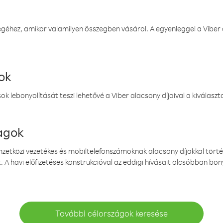
éhez, amikor valamilyen összegben vásárol. A egyenleggel a Viber a
ok
k lebonyolítását teszi lehetővé a Viber alacsony díjaival a kiválas
magok
emzetközi vezetékes és mobiltelefonszámoknak alacsony díjakkal törté
. A havi előfizetéses konstrukcióval az eddigi hívásait olcsóbban bony
További célországok keresése