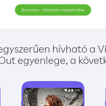
Barbados - díjszabás megtekintése
gyszerűen hívható a Vi
Out egyenlege, a követk