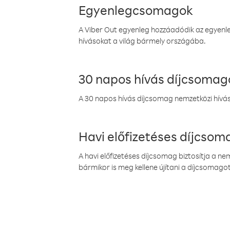
Egyenlegcsomagok
A Viber Out egyenleg hozzáadódik az egyenleg
hívásokat a világ bármely országába.
30 napos hívás díjcsomag
A 30 napos hívás díjcsomag nemzetközi híváso
Havi előfizetéses díjcso
A havi előfizetéses díjcsomag biztosítja a n
bármikor is meg kellene újítani a díjcsomagot