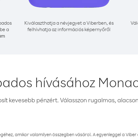
bados
Kiválaszthatja a névjegyet a Viberben, és
Vál
be a
felhívhatja az információs képernyőről
zám
bados hívásához Monac
osít kevesebb pénzért. Válasszon rugalmas, alacsony
éhez, amikor valamilyen összegben vásárol. A egyenleggel a Viber a