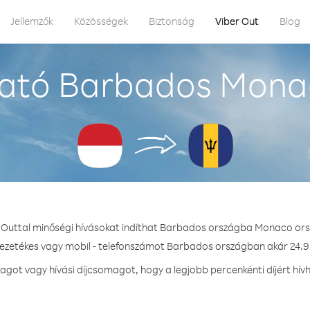
Jellemzők
Közösségek
Biztonság
Viber Out
Blog
ató Barbados Mona
 Outtal minőségi hívásokat indíthat Barbados országba Monaco ors
vezetékes vagy mobil - telefonszámot Barbados országban akár 24.9 
got vagy hívási díjcsomagot, hogy a legjobb percenkénti díjért hí