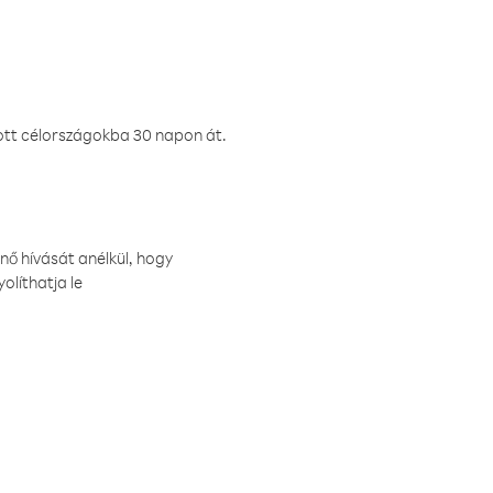
ztott célországokba 30 napon át.
nő hívását anélkül, hogy
olíthatja le