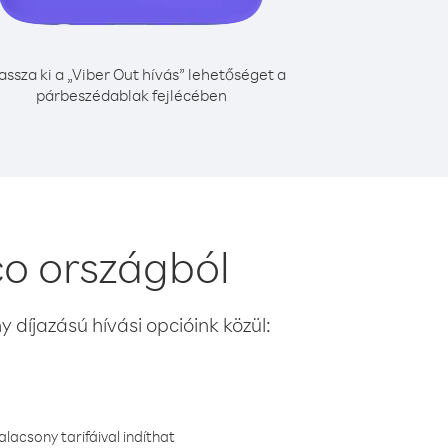
assza ki a „Viber Out hívás” lehetőséget a
párbeszédablak fejlécében
o országból
 díjazású hívási opcióink közül:
lacsony tarifáival indíthat