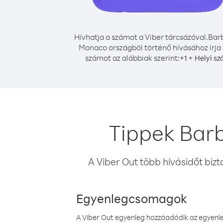
Hívhatja a számot a Viber tárcsázóval.
Bar
Monaco országból történő hívásához írja 
számot az alábbiak szerint:
+
+
1
Helyi s
Tippek Bar
A Viber Out több hívásidőt bizt
Egyenlegcsomagok
A Viber Out egyenleg hozzáadódik az egyenleg