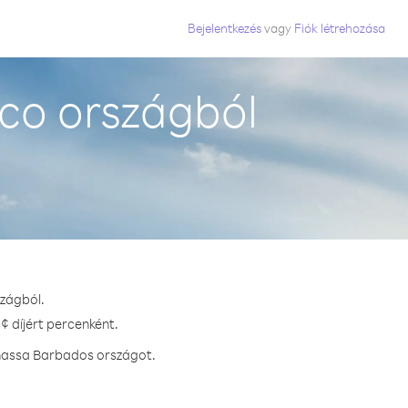
Bejelentkezés
vagy
Fiók létrehozása
co országból
zágból.
¢ díjért percenként.
vhassa Barbados országot.