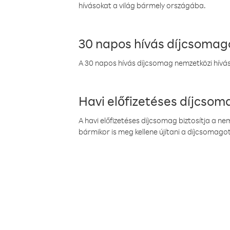
hívásokat a világ bármely országába.
30 napos hívás díjcsomag
A 30 napos hívás díjcsomag nemzetközi híváso
Havi előfizetéses díjcso
A havi előfizetéses díjcsomag biztosítja a n
bármikor is meg kellene újítani a díjcsomagot