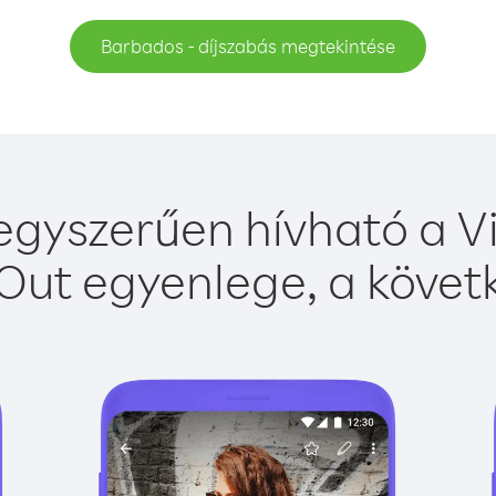
Barbados - díjszabás megtekintése
gyszerűen hívható a Vi
Out egyenlege, a követk