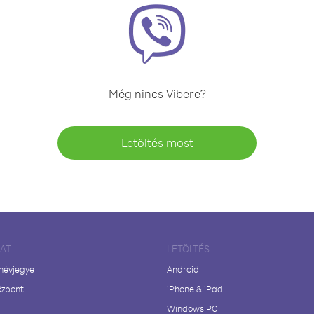
Még nincs Vibere?
Letöltés most
LAT
LETÖLTÉS
 névjegye
Android
özpont
iPhone & iPad
Windows PC