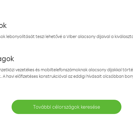
ok
k lebonyolítását teszi lehetővé a Viber alacsony díjaival a kiválas
magok
emzetközi vezetékes és mobiltelefonszámoknak alacsony díjakkal törté
. A havi előfizetéses konstrukcióval az eddigi hívásait olcsóbban bony
További célországok keresése