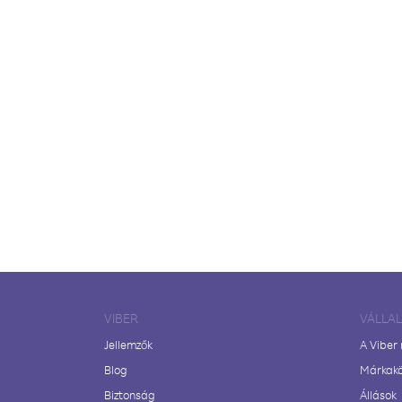
VIBER
VÁLLA
Jellemzők
A Viber
Blog
Márkak
Biztonság
Állások