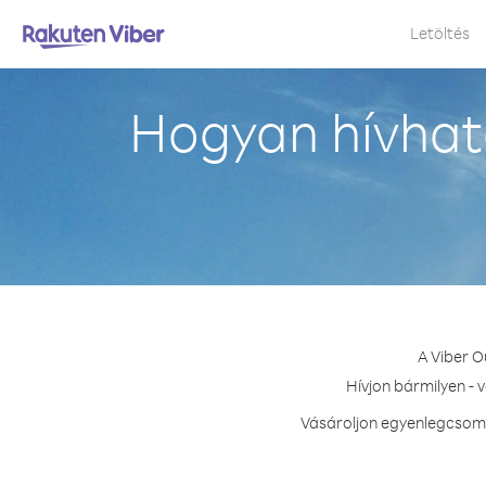
Letöltés
Hogyan hívhat
A Viber O
Hívjon bármilyen - 
Vásároljon egyenlegcsoma