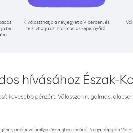
bados
Kiválaszthatja a névjegyet a Viberben, és
Vál
rja be
felhívhatja az információs képernyőről
zám
dos hívásához Észak-Ko
osít kevesebb pénzért. Válasszon rugalmas, alacsony
éhez, amikor valamilyen összegben vásárol. A egyenleggel a Viber a