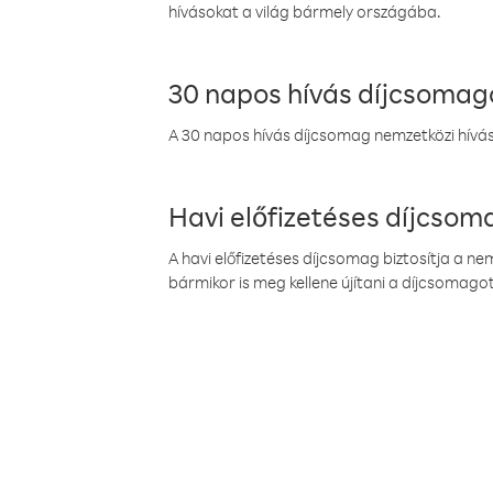
hívásokat a világ bármely országába.
30 napos hívás díjcsomag
A 30 napos hívás díjcsomag nemzetközi híváso
Havi előfizetéses díjcso
A havi előfizetéses díjcsomag biztosítja a n
bármikor is meg kellene újítani a díjcsomagot