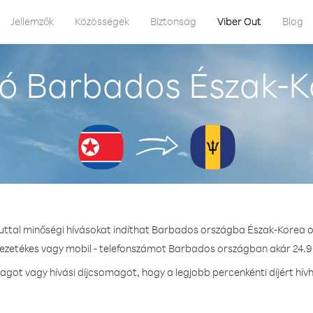
Jellemzők
Közösségek
Biztonság
Viber Out
Blog
ó Barbados Észak-K
uttal minőségi hívásokat indíthat Barbados országba Észak-Korea 
vezetékes vagy mobil - telefonszámot Barbados országban akár 24.9 
got vagy hívási díjcsomagot, hogy a legjobb percenkénti díjért hí