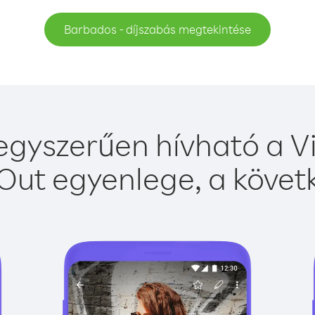
Barbados - díjszabás megtekintése
gyszerűen hívható a Vi
Out egyenlege, a követk