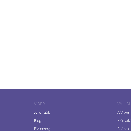
VIBER
VÁLLA
Jellemzők
A Viber
Blog
Márkak
Biztonság
Állások