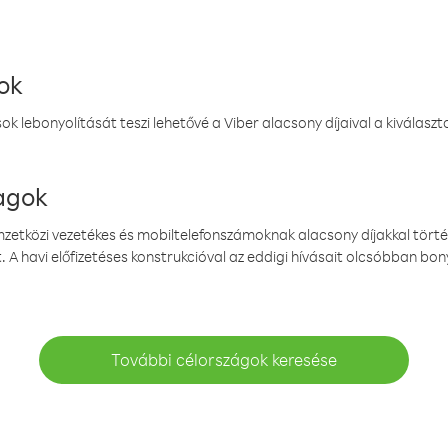
ok
k lebonyolítását teszi lehetővé a Viber alacsony díjaival a kiválas
magok
emzetközi vezetékes és mobiltelefonszámoknak alacsony díjakkal törté
. A havi előfizetéses konstrukcióval az eddigi hívásait olcsóbban bony
További célországok keresése