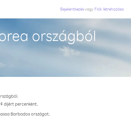
Bejelentkezés
vagy
Fiók létrehozása
orea országból
országból.
¢ díjért percenként.
vhassa Barbados országot.