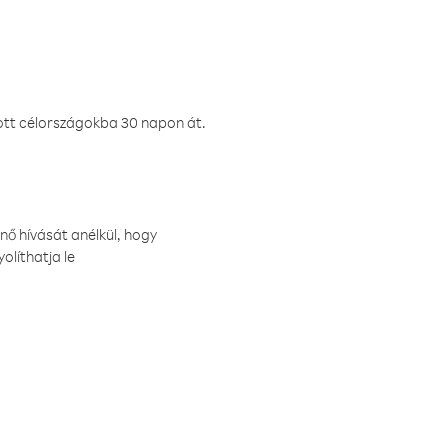
ztott célországokba 30 napon át.
nő hívását anélkül, hogy
olíthatja le