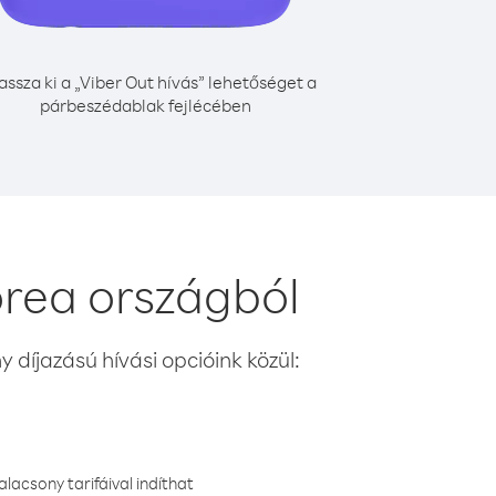
assza ki a „Viber Out hívás” lehetőséget a
párbeszédablak fejlécében
rea országból
 díjazású hívási opcióink közül:
lacsony tarifáival indíthat