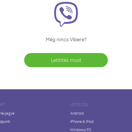
Még nincs Vibere?
Letöltés most
LAT
LETÖLTÉS
 névjegye
Android
özpont
iPhone & iPad
Windows PC