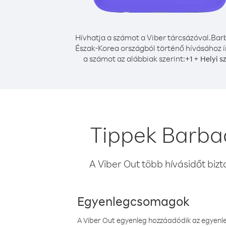
Hívhatja a számot a Viber tárcsázóval.
Bar
Észak-Korea országból történő hívásához í
a számot az alábbiak szerint:
+
+
1
Helyi s
Tippek Barba
A Viber Out több hívásidőt bizt
Egyenlegcsomagok
A Viber Out egyenleg hozzáadódik az egyenleg