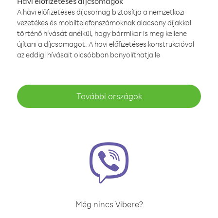
Havi előfizetéses díjcsomagok
A havi előfizetéses díjcsomag biztosítja a nemzetközi
vezetékes és mobiltelefonszámoknak alacsony díjakkal
történő hívását anélkül, hogy bármikor is meg kellene
újítani a díjcsomagot. A havi előfizetéses konstrukcióval
az eddigi hívásait olcsóbban bonyolíthatja le
További országok
Még nincs Vibere?