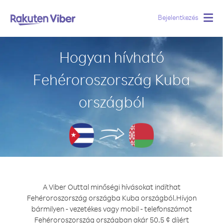
Bejelentkezés
Togg
navig
Hogyan hívható
Fehéroroszország Kuba
országból
A Viber Outtal minőségi hívásokat indíthat
Fehéroroszország országba Kuba országból.
Hívjon
bármilyen - vezetékes vagy mobil - telefonszámot
Fehéroroszország országban akár 50.5 ¢ díjért