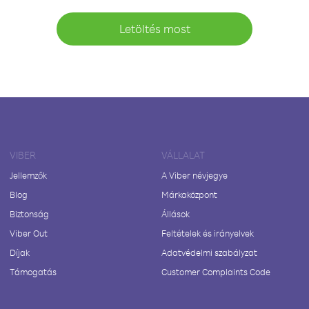
Letöltés most
VIBER
VÁLLALAT
Jellemzők
A Viber névjegye
Blog
Márkaközpont
Biztonság
Állások
Viber Out
Feltételek és irányelvek
Díjak
Adatvédelmi szabályzat
Támogatás
Customer Complaints Code