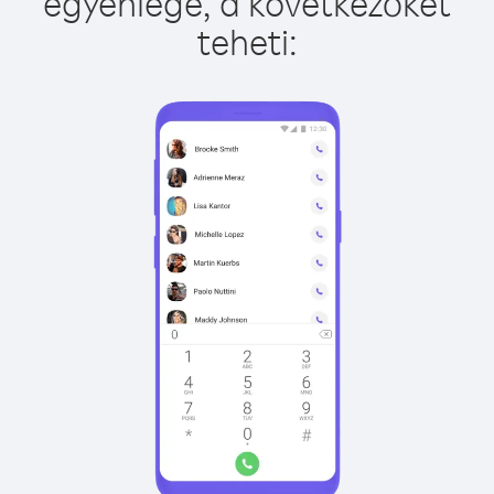
egyenlege, a következőket
teheti: