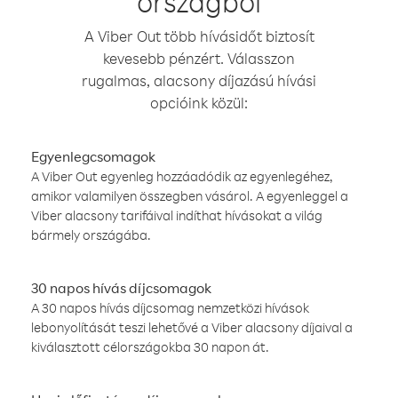
országból
A Viber Out több hívásidőt biztosít
kevesebb pénzért. Válasszon
rugalmas, alacsony díjazású hívási
opcióink közül:
Egyenlegcsomagok
A Viber Out egyenleg hozzáadódik az egyenlegéhez,
amikor valamilyen összegben vásárol. A egyenleggel a
Viber alacsony tarifáival indíthat hívásokat a világ
bármely országába.
30 napos hívás díjcsomagok
A 30 napos hívás díjcsomag nemzetközi hívások
lebonyolítását teszi lehetővé a Viber alacsony díjaival a
kiválasztott célországokba 30 napon át.