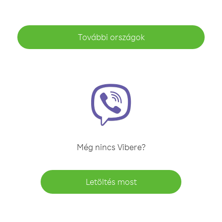
További országok
Még nincs Vibere?
Letöltés most