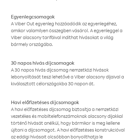
Egyenlegcsomagok
A Viber Out egyenleg hozzáadódik az egyenlegéhez,
amikor valamilyen összegben vásárol. A egyenleggel a
Viber alacsony tarifáival indíthat hívásokat a világ
bármely országába.
30 napos hívás díjcsomagok
A 30 napos hívás díjcsomag nemzetközi hívások
lebonyolítását teszi lehetővé a Viber alacsony díjaival a
kiválasztott célországokba 30 napon át.
Havi előfizetéses díjcsomagok
A havi előfizetéses díjcsomag biztosítja a nemzetközi
vezetékes és mobiltelefonszámoknak alacsony díjakkal
történő hívását anélkül, hogy bármikor is meg kellene
újítani a díjcsomagot. A havi előfizetéses konstrukcióval
az eddigi hívásait olcsóbban bonyolíthatja le