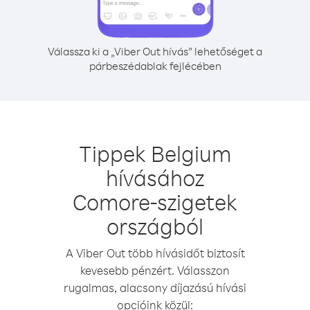
Válassza ki a „Viber Out hívás” lehetőséget a
párbeszédablak fejlécében
Tippek Belgium
hívásához
Comore-szigetek
országból
A Viber Out több hívásidőt biztosít
kevesebb pénzért. Válasszon
rugalmas, alacsony díjazású hívási
opcióink közül: