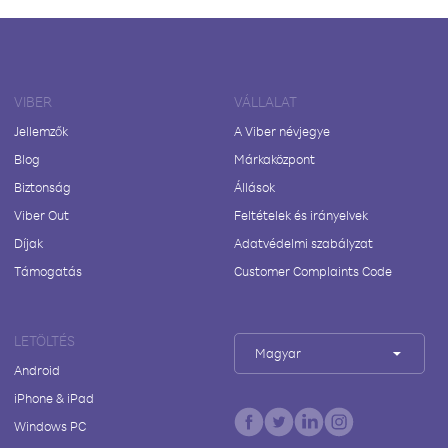
VIBER
VÁLLALAT
Jellemzők
A Viber névjegye
Blog
Márkaközpont
Biztonság
Állások
Viber Out
Feltételek és irányelvek
Díjak
Adatvédelmi szabályzat
Támogatás
Customer Complaints Code
LETÖLTÉS
Magyar
Android
iPhone & iPad
Windows PC