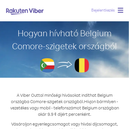
Bejelentkezés
Togg
navig
Hogyan hívható Belgium
Comore-szigetek országból
A Viber Outtal minőségi hívásokat indíthat Belgium
országba Comore-szigetek országból.
Hívjon bármilyen -
vezetékes vagy mobil - telefonszámot Belgium országban
akár 9.9 ¢ díjért percenként.
Vásároljon egyenlegcsomagot vagy hívási díjcsomagot,