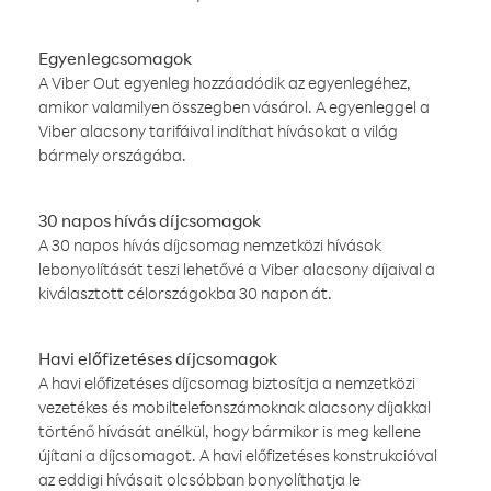
Egyenlegcsomagok
A Viber Out egyenleg hozzáadódik az egyenlegéhez,
amikor valamilyen összegben vásárol. A egyenleggel a
Viber alacsony tarifáival indíthat hívásokat a világ
bármely országába.
30 napos hívás díjcsomagok
A 30 napos hívás díjcsomag nemzetközi hívások
lebonyolítását teszi lehetővé a Viber alacsony díjaival a
kiválasztott célországokba 30 napon át.
Havi előfizetéses díjcsomagok
A havi előfizetéses díjcsomag biztosítja a nemzetközi
vezetékes és mobiltelefonszámoknak alacsony díjakkal
történő hívását anélkül, hogy bármikor is meg kellene
újítani a díjcsomagot. A havi előfizetéses konstrukcióval
az eddigi hívásait olcsóbban bonyolíthatja le