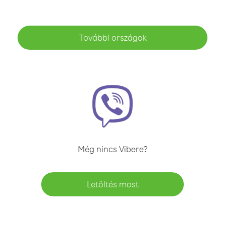
További országok
Még nincs Vibere?
Letöltés most