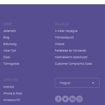
VIBER
VÁLLALAT
Jellemzők
A Viber névjegye
Blog
Márkaközpont
Biztonság
Állások
Viber Out
Feltételek és irányelvek
Díjak
Adatvédelmi szabályzat
Támogatás
Customer Complaints Code
LETÖLTÉS
Magyar
Android
iPhone & iPad
Windows PC