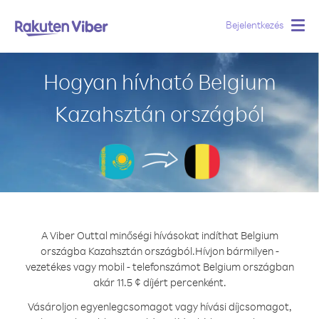
Bejelentkezés
Togg
navig
Hogyan hívható Belgium
Kazahsztán országból
A Viber Outtal minőségi hívásokat indíthat Belgium
országba Kazahsztán országból.
Hívjon bármilyen -
vezetékes vagy mobil - telefonszámot Belgium országban
akár 11.5 ¢ díjért percenként.
Vásároljon egyenlegcsomagot vagy hívási díjcsomagot,