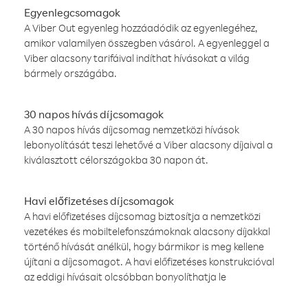
Egyenlegcsomagok
A Viber Out egyenleg hozzáadódik az egyenlegéhez,
amikor valamilyen összegben vásárol. A egyenleggel a
Viber alacsony tarifáival indíthat hívásokat a világ
bármely országába.
30 napos hívás díjcsomagok
A 30 napos hívás díjcsomag nemzetközi hívások
lebonyolítását teszi lehetővé a Viber alacsony díjaival a
kiválasztott célországokba 30 napon át.
Havi előfizetéses díjcsomagok
A havi előfizetéses díjcsomag biztosítja a nemzetközi
vezetékes és mobiltelefonszámoknak alacsony díjakkal
történő hívását anélkül, hogy bármikor is meg kellene
újítani a díjcsomagot. A havi előfizetéses konstrukcióval
az eddigi hívásait olcsóbban bonyolíthatja le