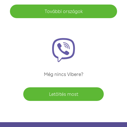
További országok
Még nincs Vibere?
Letöltés most