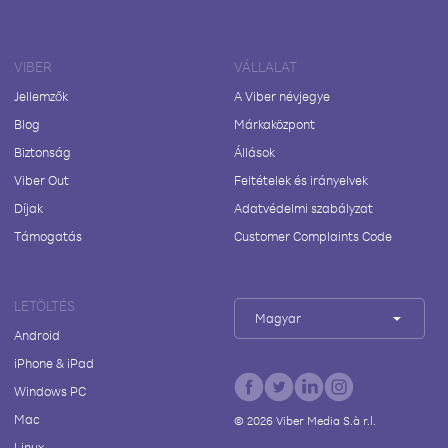
VIBER
VÁLLALAT
Jellemzők
A Viber névjegye
Blog
Márkaközpont
Biztonság
Állások
Viber Out
Feltételek és irányelvek
Díjak
Adatvédelmi szabályzat
Támogatás
Customer Complaints Code
LETÖLTÉS
Magyar
Android
iPhone & iPad
Windows PC
Mac
©
2026
Viber Media S.à r.l.
Linux