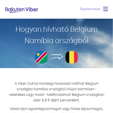
Bejelentkezés
Togg
navig
Hogyan hívható Belgium
Namíbia országból
A Viber Outtal minőségi hívásokat indíthat Belgium
országba Namíbia országból.
Hívjon bármilyen -
vezetékes vagy mobil - telefonszámot Belgium országban
akár 9.9 ¢ díjért percenként.
Vásároljon egyenlegcsomagot vagy hívási díjcsomagot,