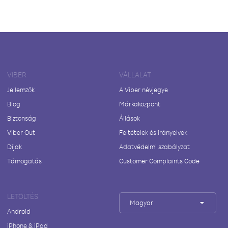
VIBER
VÁLLALAT
Jellemzők
A Viber névjegye
Blog
Márkaközpont
Biztonság
Állások
Viber Out
Feltételek és irányelvek
Díjak
Adatvédelmi szabályzat
Támogatás
Customer Complaints Code
LETÖLTÉS
Magyar
Android
iPhone & iPad