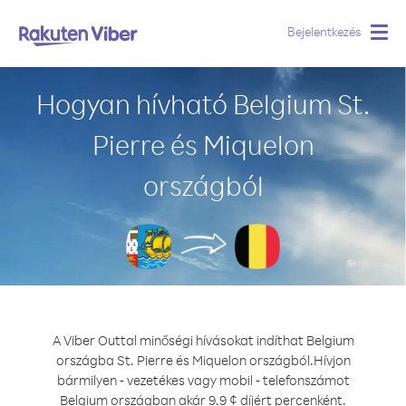
Bejelentkezés
Togg
navig
Hogyan hívható Belgium St.
Pierre és Miquelon
országból
A Viber Outtal minőségi hívásokat indíthat Belgium
országba St. Pierre és Miquelon országból.
Hívjon
bármilyen - vezetékes vagy mobil - telefonszámot
Belgium országban akár 9.9 ¢ díjért percenként.