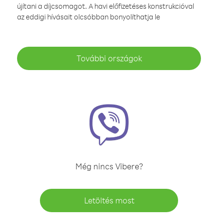
újítani a díjcsomagot. A havi előfizetéses konstrukcióval
az eddigi hívásait olcsóbban bonyolíthatja le
További országok
Még nincs Vibere?
Letöltés most