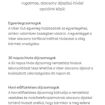
rugalmas, alacsony díjazású hívási
opcióink közül:
Egyenlegcsomagok
A Viber Out egyenleg hozzáadódik az egyenlegéhez,
amikor valamilyen összegben vásárol. A egyenleggel a
Viber alacsony tarifáival indíthat hívásokat a világ
bármely országába.
30 napos hívás díjcsomagok
A 30 napos hívás díjcsomag nemzetközi hívások
lebonyolítását teszi lehetővé a Viber alacsony díjaival a
kiválasztott célországokba 30 napon át.
Havi előfizetéses díjcsomagok
A havi előfizetéses díjcsomag biztosítja a nemzetközi
vezetékes és mobiltelefonszámoknak alacsony díjakkal
történő hívását anélkül, hogy bármikor is meg kellene