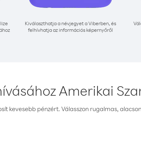
lize
Kiválaszthatja a névjegyet a Viberben, és
Vál
sához
felhívhatja az információs képernyőről
 hívásához Amerikai Sz
osít kevesebb pénzért. Válasszon rugalmas, alacsony