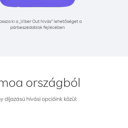
assza ki a „Viber Out hívás” lehetőséget a
párbeszédablak fejlécében
amoa országból
 díjazású hívási opcióink közül: