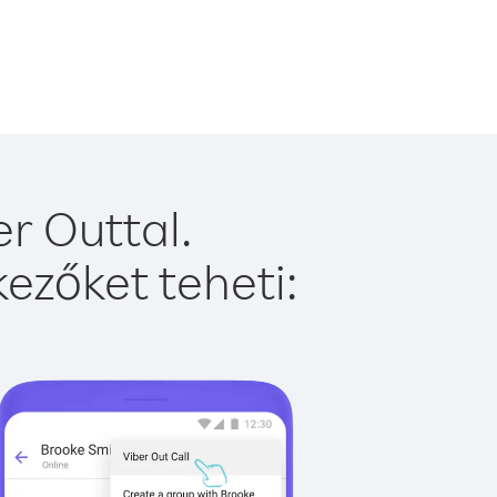
r Outtal.
ezőket teheti: