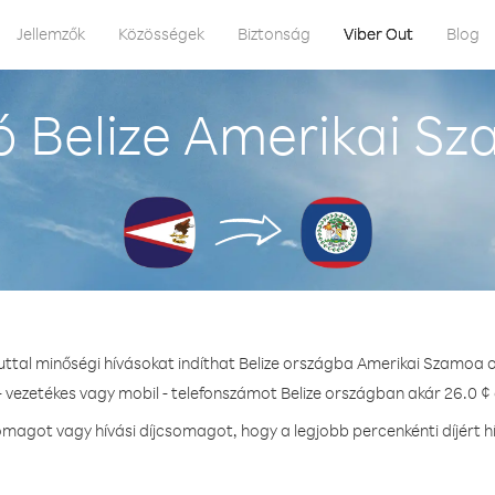
Jellemzők
Közösségek
Biztonság
Viber Out
Blog
 Belize Amerikai S
uttal minőségi hívásokat indíthat Belize országba Amerikai Szamoa 
- vezetékes vagy mobil - telefonszámot Belize országban akár 26.0 ¢ 
magot vagy hívási díjcsomagot, hogy a legjobb percenkénti díjért hí