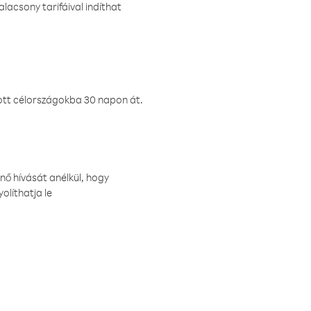
lacsony tarifáival indíthat
ztott célországokba 30 napon át.
nő hívását anélkül, hogy
olíthatja le