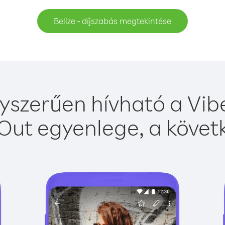
Belize - díjszabás megtekintése
gyszerűen hívható a Vibe
Out egyenlege, a követk