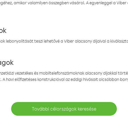
éhez, amikor valamilyen összegben vásárol. A egyenleggel a Viber a
ok
k lebonyolítását teszi lehetővé a Viber alacsony díjaival a kiválas
magok
emzetközi vezetékes és mobiltelefonszámoknak alacsony díjakkal törté
. A havi előfizetéses konstrukcióval az eddigi hívásait olcsóbban bony
További célországok keresése