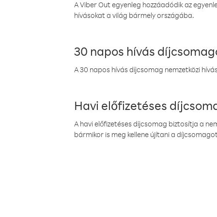
A Viber Out egyenleg hozzáadódik az egyenleg
hívásokat a világ bármely országába.
30 napos hívás díjcsomag
A 30 napos hívás díjcsomag nemzetközi híváso
Havi előfizetéses díjcso
A havi előfizetéses díjcsomag biztosítja a n
bármikor is meg kellene újítani a díjcsomagot