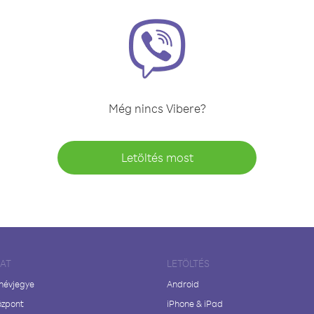
Még nincs Vibere?
Letöltés most
LAT
LETÖLTÉS
 névjegye
Android
özpont
iPhone & iPad