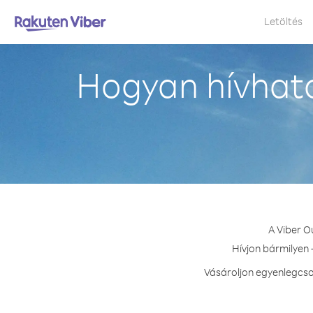
Letöltés
Hogyan hívható
A Viber O
Hívjon bármilyen 
Vásároljon egyenlegcso