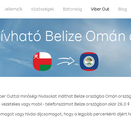
Jellemzők
Közösségek
Biztonság
Viber Out
Blog
ívható Belize Omán 
iber Outtal minőségi hívásokat indíthat Belize országba Omán ország
- vezetékes vagy mobil - telefonszámot Belize országban akár 26.0 ¢ 
magot vagy hívási díjcsomagot, hogy a legjobb percenkénti díjért hí