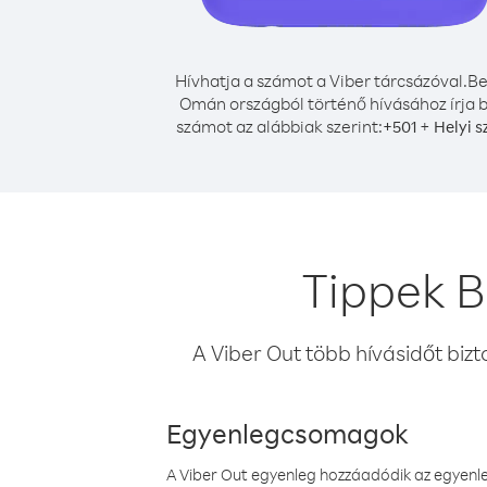
Hívhatja a számot a Viber tárcsázóval.
Be
Omán országból történő hívásához írja b
számot az alábbiak szerint:
+
+
501
Helyi 
Tippek B
A Viber Out több hívásidőt bizt
Egyenlegcsomagok
A Viber Out egyenleg hozzáadódik az egyenleg