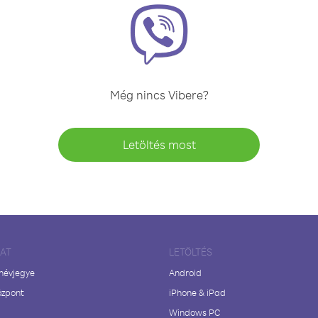
Még nincs Vibere?
Letöltés most
LAT
LETÖLTÉS
 névjegye
Android
özpont
iPhone & iPad
Windows PC