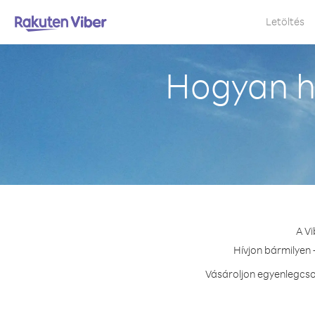
Letöltés
Hogyan h
A V
Hívjon bármilyen 
Vásároljon egyenlegcso