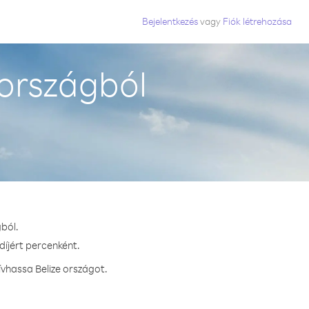
Bejelentkezés
vagy
Fiók létrehozása
országból
ból.
díjért percenként.
vhassa Belize országot.