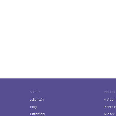
VIBER
VÁLLA
Jellemzők
A Viber
Blog
Márkak
Biztonság
Állások