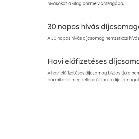
hívásokat a világ bármely országába.
30 napos hívás díjcsomag
A 30 napos hívás díjcsomag nemzetközi híváso
Havi előfizetéses díjcso
A havi előfizetéses díjcsomag biztosítja a n
bármikor is meg kellene újítani a díjcsomagot