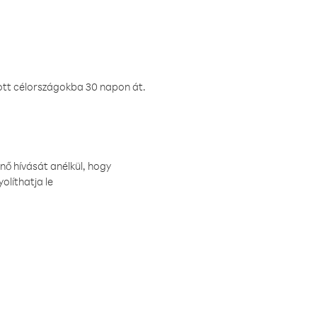
ztott célországokba 30 napon át.
nő hívását anélkül, hogy
olíthatja le