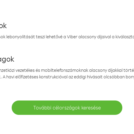
ok
k lebonyolítását teszi lehetővé a Viber alacsony díjaival a kiválas
magok
emzetközi vezetékes és mobiltelefonszámoknak alacsony díjakkal törté
. A havi előfizetéses konstrukcióval az eddigi hívásait olcsóbban bony
További célországok keresése