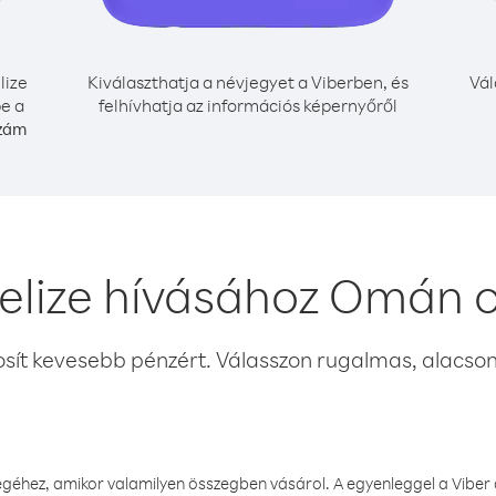
lize
Kiválaszthatja a névjegyet a Viberben, és
Vál
e a
felhívhatja az információs képernyőről
szám
elize hívásához Omán 
osít kevesebb pénzért. Válasszon rugalmas, alacsony
éhez, amikor valamilyen összegben vásárol. A egyenleggel a Viber a