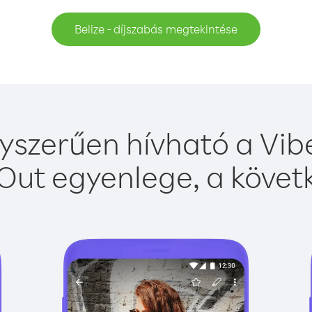
Belize - díjszabás megtekintése
gyszerűen hívható a Vibe
Out egyenlege, a követk