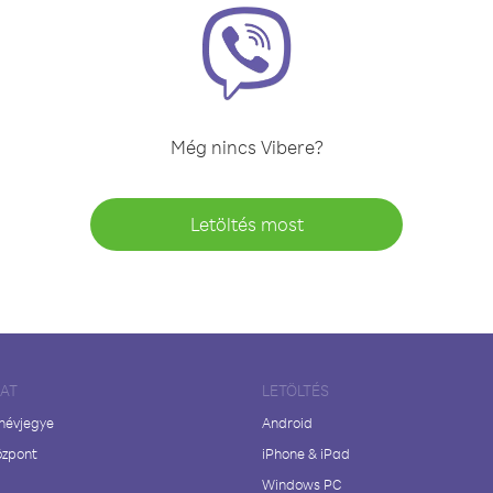
Még nincs Vibere?
Letöltés most
LAT
LETÖLTÉS
 névjegye
Android
özpont
iPhone & iPad
Windows PC