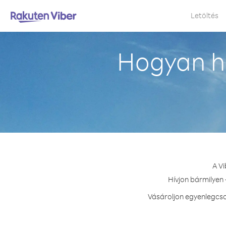
Letöltés
Hogyan hí
A Vi
Hívjon bármilyen 
Vásároljon egyenlegcso