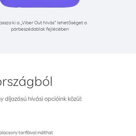
assza ki a „Viber Out hívás” lehetőséget a
párbeszédablak fejlécében
országból
 díjazású hívási opcióink közül:
lacsony tarifáival indíthat