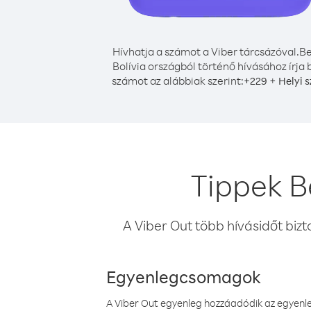
Hívhatja a számot a Viber tárcsázóval.
Be
Bolívia országból történő hívásához írja 
számot az alábbiak szerint:
+
+
229
Helyi 
Tippek B
A Viber Out több hívásidőt bizt
Egyenlegcsomagok
A Viber Out egyenleg hozzáadódik az egyenleg