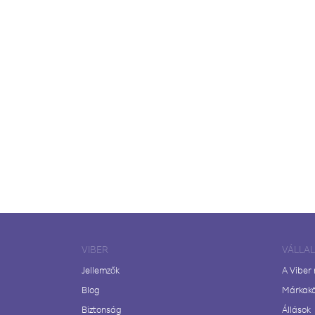
VIBER
VÁLLA
Jellemzők
A Viber
Blog
Márkak
Biztonság
Állások