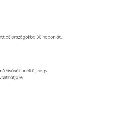
ztott célországokba 30 napon át.
nő hívását anélkül, hogy
olíthatja le