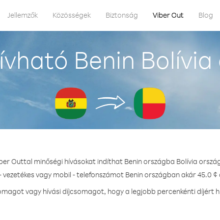
Jellemzők
Közösségek
Biztonság
Viber Out
Blog
vható Benin Bolívia
ber Outtal minőségi hívásokat indíthat Benin országba Bolívia orszá
- vezetékes vagy mobil - telefonszámot Benin országban akár 45.0 ¢ 
magot vagy hívási díjcsomagot, hogy a legjobb percenkénti díjért h