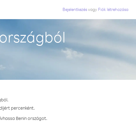
Bejelentkezés
vagy
Fiók létrehozása
 országból
gból.
díjért percenként.
ívhassa Benin országot.