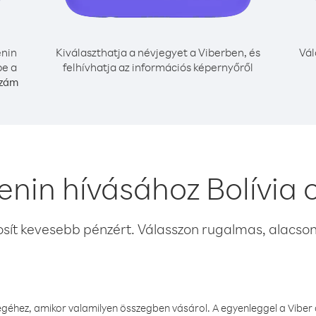
nin
Kiválaszthatja a névjegyet a Viberben, és
Vál
be a
felhívhatja az információs képernyőről
szám
enin hívásához Bolívia 
osít kevesebb pénzért. Válasszon rugalmas, alacsony
éhez, amikor valamilyen összegben vásárol. A egyenleggel a Viber a