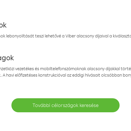
ok
k lebonyolítását teszi lehetővé a Viber alacsony díjaival a kiválas
magok
emzetközi vezetékes és mobiltelefonszámoknak alacsony díjakkal törté
. A havi előfizetéses konstrukcióval az eddigi hívásait olcsóbban bony
További célországok keresése