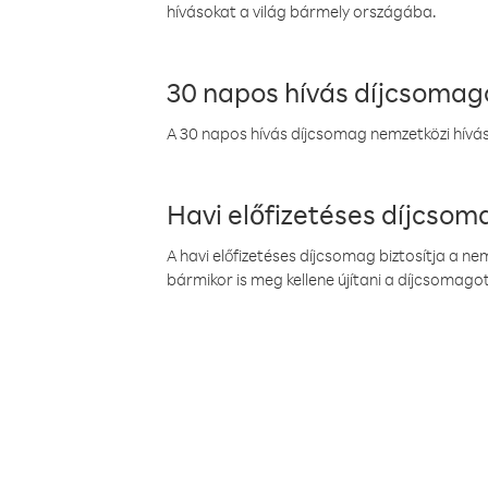
hívásokat a világ bármely országába.
30 napos hívás díjcsomag
A 30 napos hívás díjcsomag nemzetközi híváso
Havi előfizetéses díjcso
A havi előfizetéses díjcsomag biztosítja a n
bármikor is meg kellene újítani a díjcsomagot