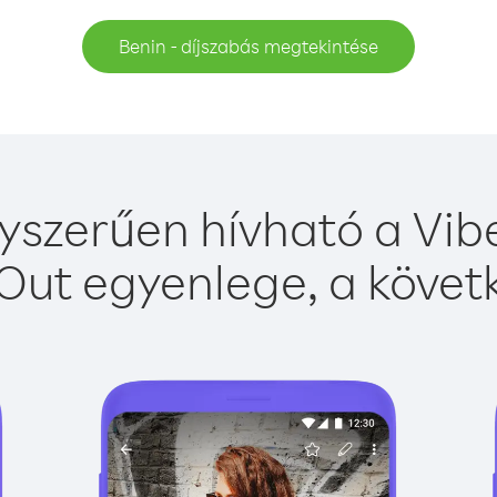
Benin - díjszabás megtekintése
yszerűen hívható a Vibe
Out egyenlege, a követk