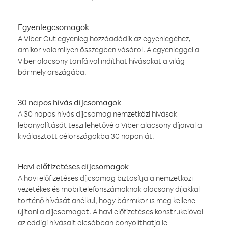
Egyenlegcsomagok
A Viber Out egyenleg hozzáadódik az egyenlegéhez,
amikor valamilyen összegben vásárol. A egyenleggel a
Viber alacsony tarifáival indíthat hívásokat a világ
bármely országába.
30 napos hívás díjcsomagok
A 30 napos hívás díjcsomag nemzetközi hívások
lebonyolítását teszi lehetővé a Viber alacsony díjaival a
kiválasztott célországokba 30 napon át.
Havi előfizetéses díjcsomagok
A havi előfizetéses díjcsomag biztosítja a nemzetközi
vezetékes és mobiltelefonszámoknak alacsony díjakkal
történő hívását anélkül, hogy bármikor is meg kellene
újítani a díjcsomagot. A havi előfizetéses konstrukcióval
az eddigi hívásait olcsóbban bonyolíthatja le