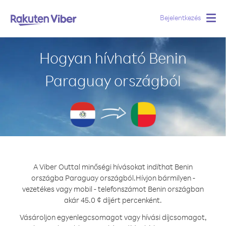
Bejelentkezés
Togg
navig
Hogyan hívható Benin
Paraguay országból
A Viber Outtal minőségi hívásokat indíthat Benin
országba Paraguay országból.
Hívjon bármilyen -
vezetékes vagy mobil - telefonszámot Benin országban
akár 45.0 ¢ díjért percenként.
Vásároljon egyenlegcsomagot vagy hívási díjcsomagot,