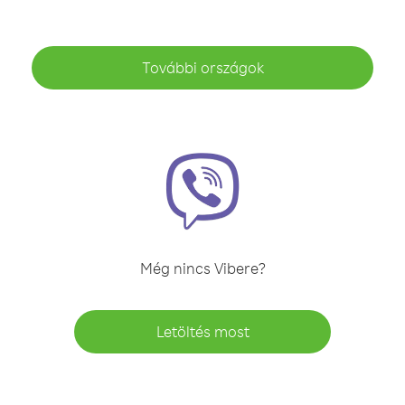
További országok
Még nincs Vibere?
Letöltés most