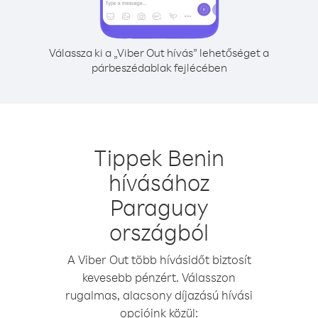
Válassza ki a „Viber Out hívás” lehetőséget a
párbeszédablak fejlécében
Tippek Benin
hívásához
Paraguay
országból
A Viber Out több hívásidőt biztosít
kevesebb pénzért. Válasszon
rugalmas, alacsony díjazású hívási
opcióink közül: