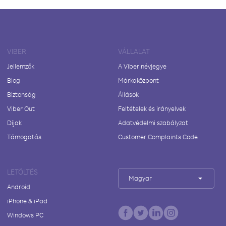
VIBER
VÁLLALAT
Jellemzők
A Viber névjegye
Blog
Márkaközpont
Biztonság
Állások
Viber Out
Feltételek és irányelvek
Díjak
Adatvédelmi szabályzat
Támogatás
Customer Complaints Code
LETÖLTÉS
Magyar
Android
iPhone & iPad
Windows PC