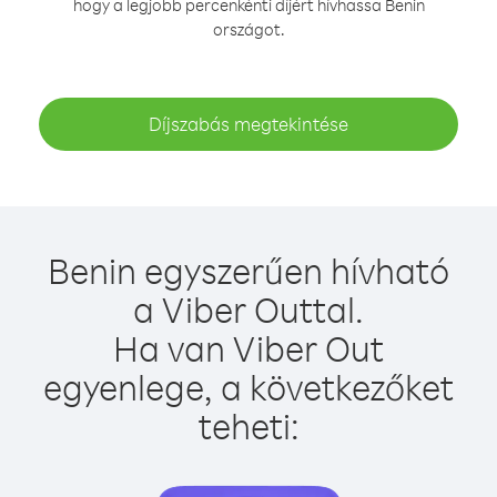
hogy a legjobb percenkénti díjért hívhassa Benin
országot.
Díjszabás megtekintése
Benin egyszerűen hívható
a Viber Outtal.
Ha van Viber Out
egyenlege, a következőket
teheti: