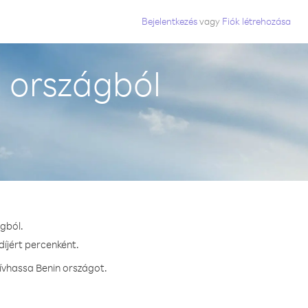
Bejelentkezés
vagy
Fiók létrehozása
 országból
gból.
díjért percenként.
ívhassa Benin országot.