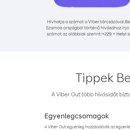
Hívhatja a számot a Viber tárcsázóval.
Be
Szamoa országból történő hívásához írja 
számot az alábbiak szerint:
+
+
229
Helyi 
Tippek B
A Viber Out több hívásidőt bizt
Egyenlegcsomagok
A Viber Out egyenleg hozzáadódik az egyenleg