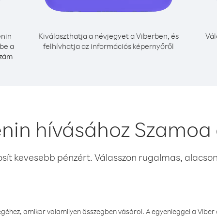
nin
Kiválaszthatja a névjegyet a Viberben, és
Vál
be a
felhívhatja az információs képernyőről
szám
enin hívásához Szamoa 
osít kevesebb pénzért. Válasszon rugalmas, alacsony
éhez, amikor valamilyen összegben vásárol. A egyenleggel a Viber a