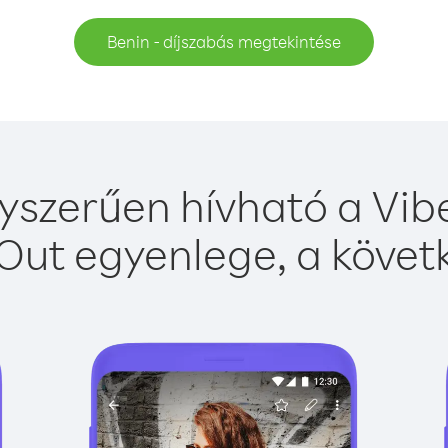
Benin - díjszabás megtekintése
yszerűen hívható a Vibe
Out egyenlege, a követk