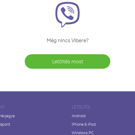
Még nincs Vibere?
Letöltés most
LAT
LETÖLTÉS
 névjegye
Android
özpont
iPhone & iPad
Windows PC