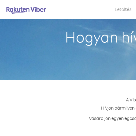
Letöltés
Hogyan hí
A Vi
Hívjon bármilyen 
Vásároljon egyenlegcso