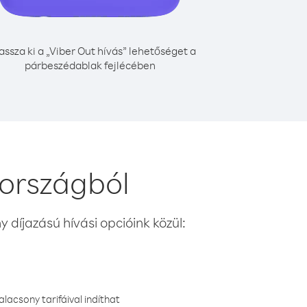
assza ki a „Viber Out hívás” lehetőséget a
párbeszédablak fejlécében
országból
 díjazású hívási opcióink közül:
lacsony tarifáival indíthat