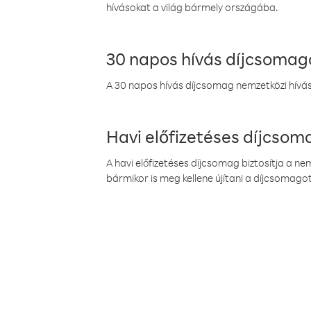
hívásokat a világ bármely országába.
30 napos hívás díjcsomag
A 30 napos hívás díjcsomag nemzetközi híváso
Havi előfizetéses díjcso
A havi előfizetéses díjcsomag biztosítja a n
bármikor is meg kellene újítani a díjcsomagot