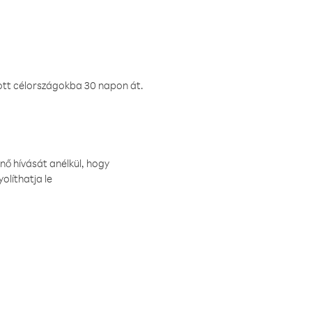
ztott célországokba 30 napon át.
nő hívását anélkül, hogy
olíthatja le