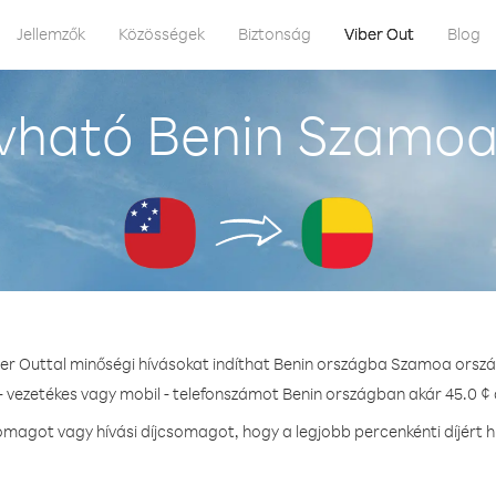
Jellemzők
Közösségek
Biztonság
Viber Out
Blog
vható Benin Szamoa
ber Outtal minőségi hívásokat indíthat Benin országba Szamoa orszá
- vezetékes vagy mobil - telefonszámot Benin országban akár 45.0 ¢ 
magot vagy hívási díjcsomagot, hogy a legjobb percenkénti díjért h