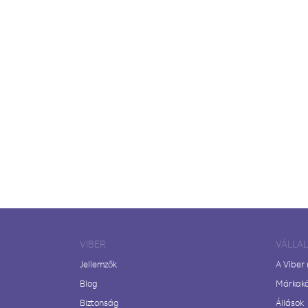
VIBER
VÁLLA
Jellemzők
A Viber
Blog
Márkak
Biztonság
Állások