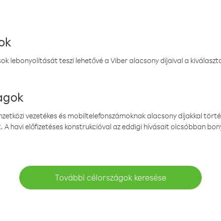
ok
k lebonyolítását teszi lehetővé a Viber alacsony díjaival a kiválas
magok
emzetközi vezetékes és mobiltelefonszámoknak alacsony díjakkal törté
. A havi előfizetéses konstrukcióval az eddigi hívásait olcsóbban bony
További célországok keresése