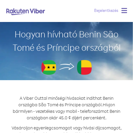
Bejelentkezés
Togg
navig
Hogyan hívható Benin São
Tomé és Príncipe országból
A Viber Outtal minőségi hívásokat indíthat Benin
országba São Tomé és Príncipe országból.
Hívjon
bármilyen - vezetékes vagy mobil - telefonszámot Benin
országban akár 45.0 ¢ díjért percenként.
Vásároljon egyenlegcsomagot vagy hívási díjcsomagot,