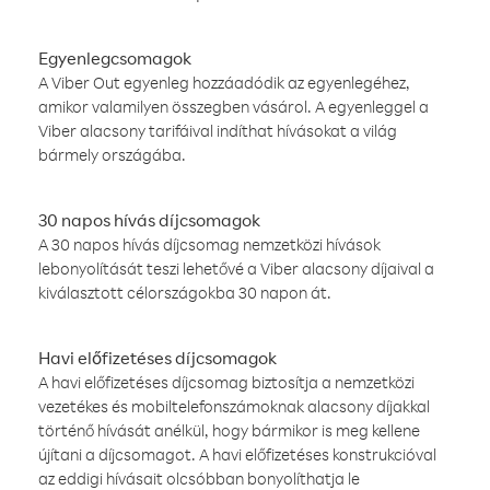
Egyenlegcsomagok
A Viber Out egyenleg hozzáadódik az egyenlegéhez,
amikor valamilyen összegben vásárol. A egyenleggel a
Viber alacsony tarifáival indíthat hívásokat a világ
bármely országába.
30 napos hívás díjcsomagok
A 30 napos hívás díjcsomag nemzetközi hívások
lebonyolítását teszi lehetővé a Viber alacsony díjaival a
kiválasztott célországokba 30 napon át.
Havi előfizetéses díjcsomagok
A havi előfizetéses díjcsomag biztosítja a nemzetközi
vezetékes és mobiltelefonszámoknak alacsony díjakkal
történő hívását anélkül, hogy bármikor is meg kellene
újítani a díjcsomagot. A havi előfizetéses konstrukcióval
az eddigi hívásait olcsóbban bonyolíthatja le