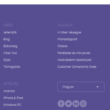
VIBER
VÁLLALAT
Jellemzők
A Viber névjegye
Blog
Márkaközpont
Biztonság
Állások
Viber Out
Feltételek és irányelvek
Díjak
Adatvédelmi szabályzat
Támogatás
Customer Complaints Code
LETÖLTÉS
Magyar
Android
iPhone & iPad
Windows PC