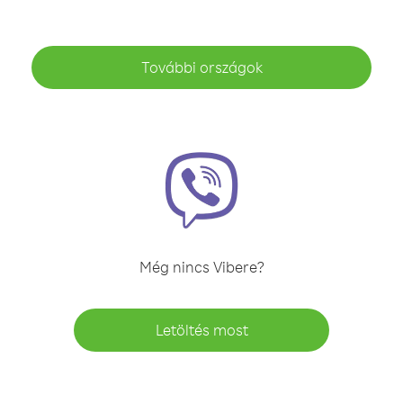
További országok
Még nincs Vibere?
Letöltés most