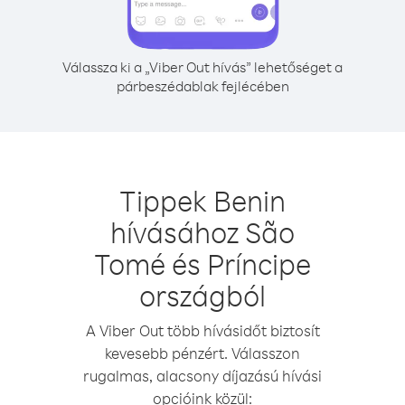
Válassza ki a „Viber Out hívás” lehetőséget a
párbeszédablak fejlécében
Tippek Benin
hívásához São
Tomé és Príncipe
országból
A Viber Out több hívásidőt biztosít
kevesebb pénzért. Válasszon
rugalmas, alacsony díjazású hívási
opcióink közül: