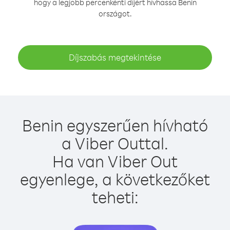
hogy a legjobb percenkénti díjért hívhassa Benin
országot.
Díjszabás megtekintése
Benin egyszerűen hívható
a Viber Outtal.
Ha van Viber Out
egyenlege, a következőket
teheti: