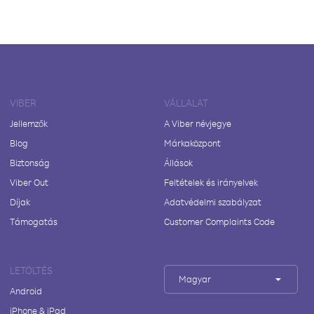
VIBER
VÁLLALAT
Jellemzők
A Viber névjegye
Blog
Márkaközpont
Biztonság
Állások
Viber Out
Feltételek és irányelvek
Díjak
Adatvédelmi szabályzat
Támogatás
Customer Complaints Code
LETÖLTÉS
Magyar
Android
iPhone & iPad