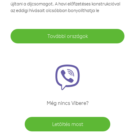
újítani a díjcsomagot. A havi előfizetéses konstrukcióval
az eddigi hívásait olcsóbban bonyolíthatja le
További országok
Még nincs Vibere?
Letöltés most