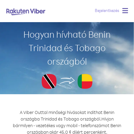
Bejelentkezés
Togg
navig
Hogyan hívható Benin
Trinidad és Tobago
országból
A Viber Outtal minőségi hívásokat indíthat Benin
országba Trinidad és Tobago országból.
Hívjon
bármilyen - vezetékes vagy mobil - telefonszámot Benin
országban akár 45.0 ¢ díjért percenként.