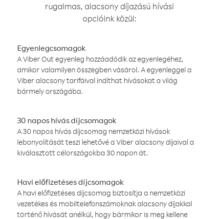
rugalmas, alacsony díjazású hívási
opcióink közül:
Egyenlegcsomagok
A Viber Out egyenleg hozzáadódik az egyenlegéhez,
amikor valamilyen összegben vásárol. A egyenleggel a
Viber alacsony tarifáival indíthat hívásokat a világ
bármely országába.
30 napos hívás díjcsomagok
A 30 napos hívás díjcsomag nemzetközi hívások
lebonyolítását teszi lehetővé a Viber alacsony díjaival a
kiválasztott célországokba 30 napon át.
Havi előfizetéses díjcsomagok
A havi előfizetéses díjcsomag biztosítja a nemzetközi
vezetékes és mobiltelefonszámoknak alacsony díjakkal
történő hívását anélkül, hogy bármikor is meg kellene