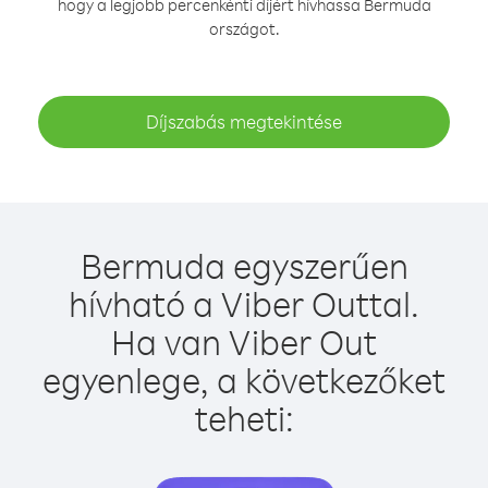
hogy a legjobb percenkénti díjért hívhassa Bermuda
országot.
Díjszabás megtekintése
Bermuda egyszerűen
hívható a Viber Outtal.
Ha van Viber Out
egyenlege, a következőket
teheti: