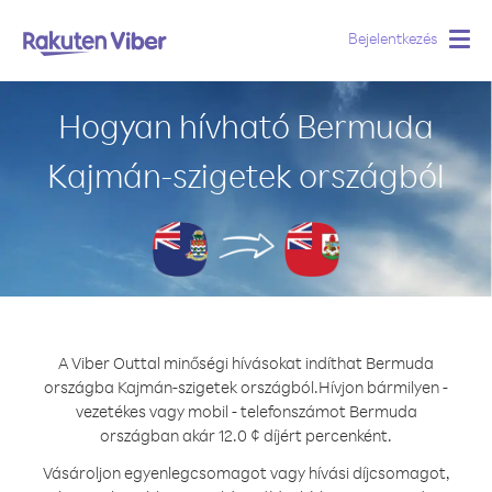
Bejelentkezés
Togg
navig
Hogyan hívható Bermuda
Kajmán-szigetek országból
A Viber Outtal minőségi hívásokat indíthat Bermuda
országba Kajmán-szigetek országból.
Hívjon bármilyen -
vezetékes vagy mobil - telefonszámot Bermuda
országban akár 12.0 ¢ díjért percenként.
Vásároljon egyenlegcsomagot vagy hívási díjcsomagot,