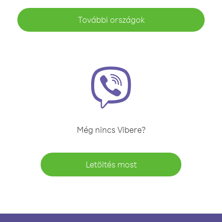
További országok
Még nincs Vibere?
Letöltés most