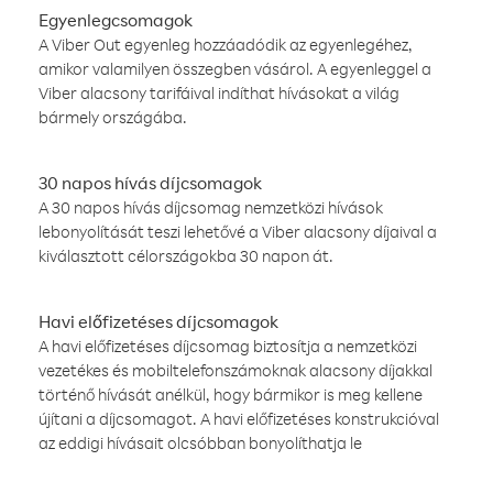
Egyenlegcsomagok
A Viber Out egyenleg hozzáadódik az egyenlegéhez,
amikor valamilyen összegben vásárol. A egyenleggel a
Viber alacsony tarifáival indíthat hívásokat a világ
bármely országába.
30 napos hívás díjcsomagok
A 30 napos hívás díjcsomag nemzetközi hívások
lebonyolítását teszi lehetővé a Viber alacsony díjaival a
kiválasztott célországokba 30 napon át.
Havi előfizetéses díjcsomagok
A havi előfizetéses díjcsomag biztosítja a nemzetközi
vezetékes és mobiltelefonszámoknak alacsony díjakkal
történő hívását anélkül, hogy bármikor is meg kellene
újítani a díjcsomagot. A havi előfizetéses konstrukcióval
az eddigi hívásait olcsóbban bonyolíthatja le