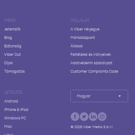
VIBER
VÁLLALAT
Jellemzők
A Viber névjegye
Blog
Márkaközpont
Biztonság
Állások
Viber Out
Feltételek és irányelvek
Díjak
Adatvédelmi szabályzat
Támogatás
Customer Complaints Code
LETÖLTÉS
Magyar
Android
iPhone & iPad
Windows PC
Mac
©
2026
Viber Media S.à r.l.
Linux