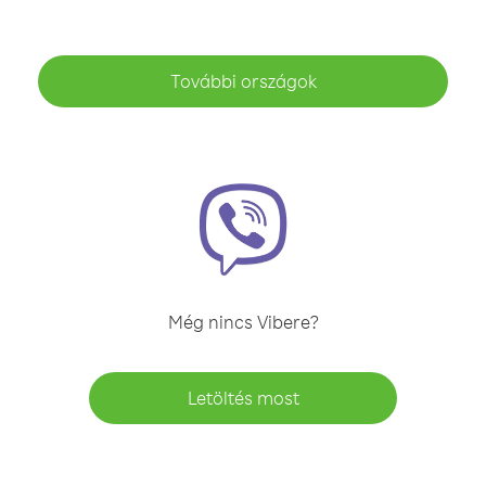
További országok
Még nincs Vibere?
Letöltés most