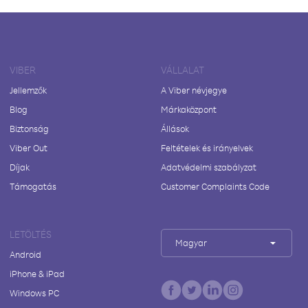
VIBER
VÁLLALAT
Jellemzők
A Viber névjegye
Blog
Márkaközpont
Biztonság
Állások
Viber Out
Feltételek és irányelvek
Díjak
Adatvédelmi szabályzat
Támogatás
Customer Complaints Code
LETÖLTÉS
Magyar
Android
iPhone & iPad
Windows PC