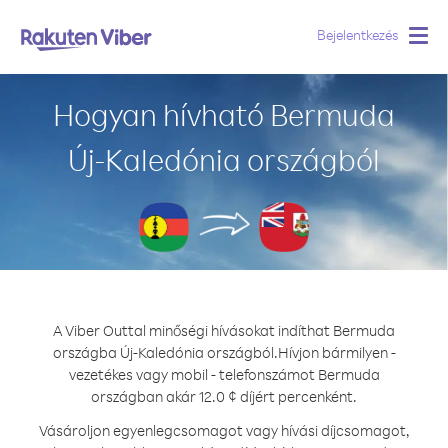
Bejelentkezés
Togg
navig
Hogyan hívható Bermuda
Új-Kaledónia országból
A Viber Outtal minőségi hívásokat indíthat Bermuda
országba Új-Kaledónia országból.
Hívjon bármilyen -
vezetékes vagy mobil - telefonszámot Bermuda
országban akár 12.0 ¢ díjért percenként.
Vásároljon egyenlegcsomagot vagy hívási díjcsomagot,