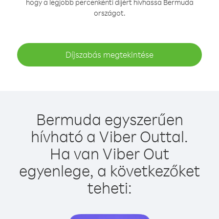
hogy a legjobb percenkénti díjért hívhassa Bermuda
országot.
Díjszabás megtekintése
Bermuda egyszerűen
hívható a Viber Outtal.
Ha van Viber Out
egyenlege, a következőket
teheti: