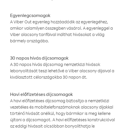
Egyenlegcsomagok
A Viber Out egyenleg hozzáadódik az egyenlegéhez,
amikor valamilyen összegben vásárol. A egyenleggel a
Viber alacsony tarifáival indíthat hívásokat a világ
bármely országába.
30 napos hívás díjcsomagok
A 30 napos hívás díjcsomag nemzetközi hívások
lebonyolítását teszi lehetővé a Viber alacsony díjaival a
kiválasztott célországokba 30 napon át.
Havi előfizetéses díjcsomagok
A havi előfizetéses díjcsomag biztosítja a nemzetközi
vezetékes és mobiltelefonszámoknak alacsony díjakkal
történő hívását anélkül, hogy bármikor is meg kellene
újítani a díjcsomagot. A havi előfizetéses konstrukcióval
az eddigi hívásait olcsóbban bonyolíthatja le