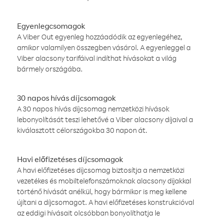
Egyenlegcsomagok
A Viber Out egyenleg hozzáadódik az egyenlegéhez,
amikor valamilyen összegben vásárol. A egyenleggel a
Viber alacsony tarifáival indíthat hívásokat a világ
bármely országába.
30 napos hívás díjcsomagok
A 30 napos hívás díjcsomag nemzetközi hívások
lebonyolítását teszi lehetővé a Viber alacsony díjaival a
kiválasztott célországokba 30 napon át.
Havi előfizetéses díjcsomagok
A havi előfizetéses díjcsomag biztosítja a nemzetközi
vezetékes és mobiltelefonszámoknak alacsony díjakkal
történő hívását anélkül, hogy bármikor is meg kellene
újítani a díjcsomagot. A havi előfizetéses konstrukcióval
az eddigi hívásait olcsóbban bonyolíthatja le