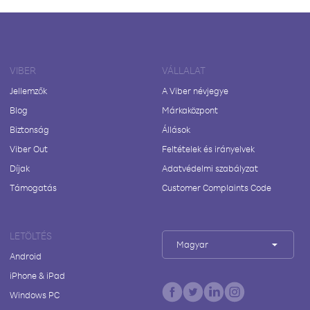
VIBER
VÁLLALAT
Jellemzők
A Viber névjegye
Blog
Márkaközpont
Biztonság
Állások
Viber Out
Feltételek és irányelvek
Díjak
Adatvédelmi szabályzat
Támogatás
Customer Complaints Code
LETÖLTÉS
Magyar
Android
iPhone & iPad
Windows PC