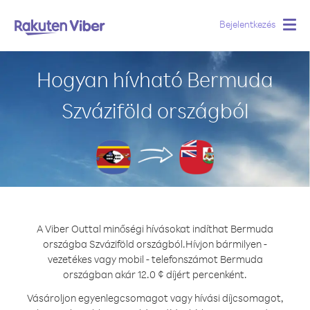
Bejelentkezés
Togg
navig
Hogyan hívható Bermuda
Szváziföld országból
A Viber Outtal minőségi hívásokat indíthat Bermuda
országba Szváziföld országból.
Hívjon bármilyen -
vezetékes vagy mobil - telefonszámot Bermuda
országban akár 12.0 ¢ díjért percenként.
Vásároljon egyenlegcsomagot vagy hívási díjcsomagot,