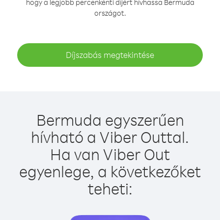
hogy a legjobb percenkénti díjért hívhassa Bermuda
országot.
Díjszabás megtekintése
Bermuda egyszerűen
hívható a Viber Outtal.
Ha van Viber Out
egyenlege, a következőket
teheti: