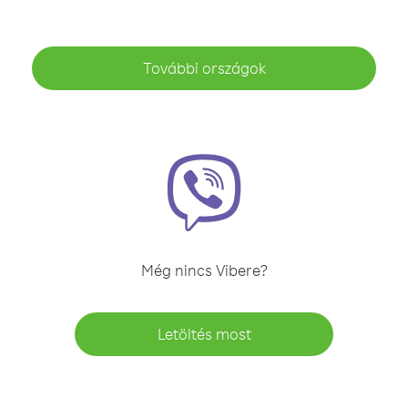
További országok
Még nincs Vibere?
Letöltés most