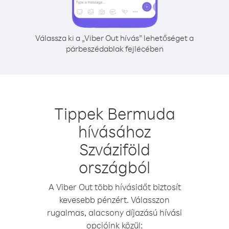
Válassza ki a „Viber Out hívás” lehetőséget a
párbeszédablak fejlécében
Tippek Bermuda
hívásához
Szváziföld
országból
A Viber Out több hívásidőt biztosít
kevesebb pénzért. Válasszon
rugalmas, alacsony díjazású hívási
opcióink közül: