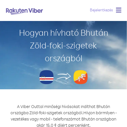
Bejelentkezés
Togg
navig
Hogyan hívható Bhután
Zöld-foki-szigetek
országból
A Viber Outtal minőségi hívásokat indíthat Bhután
országba Zöld-foki-szigetek országból.
Hívjon bármilyen -
vezetékes vagy mobil - telefonszámot Bhután országban
akár 15.0 ¢ díjért percenként.