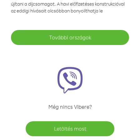
újítani a díjcsomagot. A havi előfizetéses konstrukcióval
az eddigi hívásait olcsóbban bonyolíthatja le
További országok
Még nincs Vibere?
Letöltés most