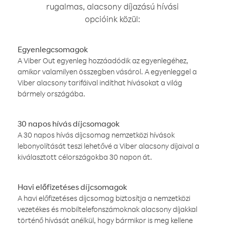
rugalmas, alacsony díjazású hívási
opcióink közül:
Egyenlegcsomagok
A Viber Out egyenleg hozzáadódik az egyenlegéhez,
amikor valamilyen összegben vásárol. A egyenleggel a
Viber alacsony tarifáival indíthat hívásokat a világ
bármely országába.
30 napos hívás díjcsomagok
A 30 napos hívás díjcsomag nemzetközi hívások
lebonyolítását teszi lehetővé a Viber alacsony díjaival a
kiválasztott célországokba 30 napon át.
Havi előfizetéses díjcsomagok
A havi előfizetéses díjcsomag biztosítja a nemzetközi
vezetékes és mobiltelefonszámoknak alacsony díjakkal
történő hívását anélkül, hogy bármikor is meg kellene