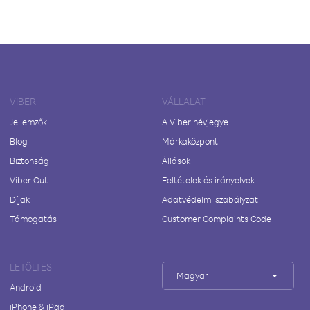
VIBER
VÁLLALAT
Jellemzők
A Viber névjegye
Blog
Márkaközpont
Biztonság
Állások
Viber Out
Feltételek és irányelvek
Díjak
Adatvédelmi szabályzat
Támogatás
Customer Complaints Code
LETÖLTÉS
Magyar
Android
iPhone & iPad