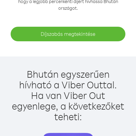
hogy a legjobb percenkénti díjért hívhassa Bhután
országot.
Díjszabás megtekintése
Bhután egyszerűen
hívható a Viber Outtal.
Ha van Viber Out
egyenlege, a következőket
teheti: