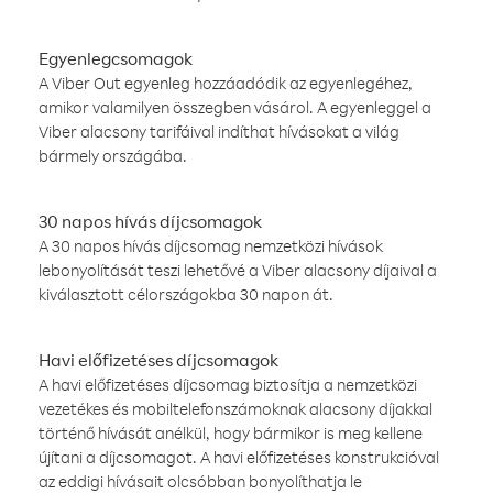
Egyenlegcsomagok
A Viber Out egyenleg hozzáadódik az egyenlegéhez,
amikor valamilyen összegben vásárol. A egyenleggel a
Viber alacsony tarifáival indíthat hívásokat a világ
bármely országába.
30 napos hívás díjcsomagok
A 30 napos hívás díjcsomag nemzetközi hívások
lebonyolítását teszi lehetővé a Viber alacsony díjaival a
kiválasztott célországokba 30 napon át.
Havi előfizetéses díjcsomagok
A havi előfizetéses díjcsomag biztosítja a nemzetközi
vezetékes és mobiltelefonszámoknak alacsony díjakkal
történő hívását anélkül, hogy bármikor is meg kellene
újítani a díjcsomagot. A havi előfizetéses konstrukcióval
az eddigi hívásait olcsóbban bonyolíthatja le