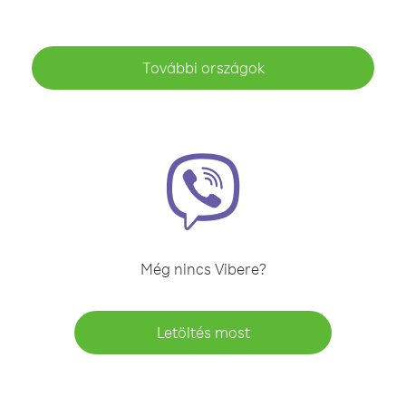
További országok
Még nincs Vibere?
Letöltés most