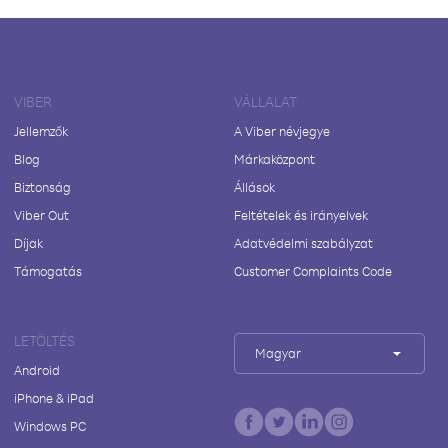
VIBER
VÁLLALAT
Jellemzők
A Viber névjegye
Blog
Márkaközpont
Biztonság
Állások
Viber Out
Feltételek és irányelvek
Díjak
Adatvédelmi szabályzat
Támogatás
Customer Complaints Code
LETÖLTÉS
Magyar
Android
iPhone & iPad
Windows PC