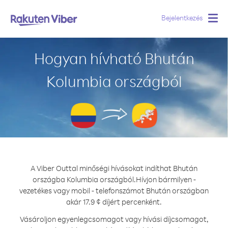
Bejelentkezés
Togg
navig
Hogyan hívható Bhután
Kolumbia országból
A Viber Outtal minőségi hívásokat indíthat Bhután
országba Kolumbia országból.
Hívjon bármilyen -
vezetékes vagy mobil - telefonszámot Bhután országban
akár 17.9 ¢ díjért percenként.
Vásároljon egyenlegcsomagot vagy hívási díjcsomagot,