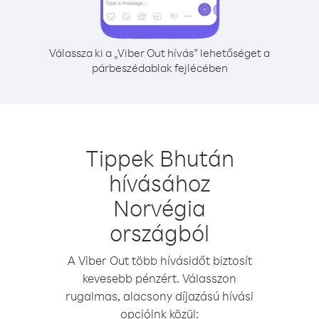
Válassza ki a „Viber Out hívás” lehetőséget a
párbeszédablak fejlécében
Tippek Bhután
hívásához
Norvégia
országból
A Viber Out több hívásidőt biztosít
kevesebb pénzért. Válasszon
rugalmas, alacsony díjazású hívási
opcióink közül: