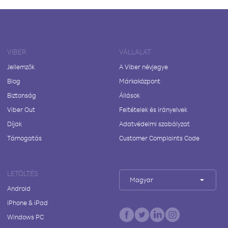
VIBER
VÁLLALAT
Jellemzők
A Viber névjegye
Blog
Márkaközpont
Biztonság
Állások
Viber Out
Feltételek és irányelvek
Díjak
Adatvédelmi szabályzat
Támogatás
Customer Complaints Code
LETÖLTÉS
Magyar
Android
iPhone & iPad
Windows PC