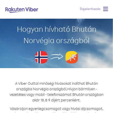
Bejelentkezés
Togg
navig
Hogyan hívható Bhután
Norvégia országból
A Viber Outtal minőségi hívásokat indíthat Bhután
országba Norvégia országból.
Hívjon bármilyen -
vezetékes vagy mobil - telefonszámot Bhután országban
akár 18.8 ¢ díjért percenként.
Vásároljon egyenlegcsomagot vagy hívási díjcsomagot,