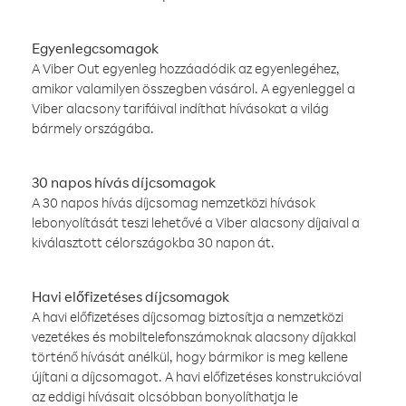
Egyenlegcsomagok
A Viber Out egyenleg hozzáadódik az egyenlegéhez,
amikor valamilyen összegben vásárol. A egyenleggel a
Viber alacsony tarifáival indíthat hívásokat a világ
bármely országába.
30 napos hívás díjcsomagok
A 30 napos hívás díjcsomag nemzetközi hívások
lebonyolítását teszi lehetővé a Viber alacsony díjaival a
kiválasztott célországokba 30 napon át.
Havi előfizetéses díjcsomagok
A havi előfizetéses díjcsomag biztosítja a nemzetközi
vezetékes és mobiltelefonszámoknak alacsony díjakkal
történő hívását anélkül, hogy bármikor is meg kellene
újítani a díjcsomagot. A havi előfizetéses konstrukcióval
az eddigi hívásait olcsóbban bonyolíthatja le