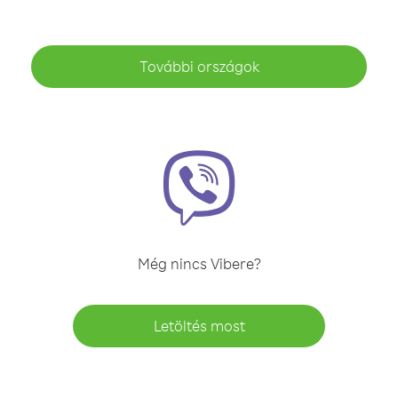
További országok
Még nincs Vibere?
Letöltés most