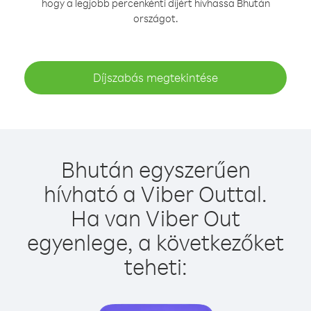
hogy a legjobb percenkénti díjért hívhassa Bhután
országot.
Díjszabás megtekintése
Bhután egyszerűen
hívható a Viber Outtal.
Ha van Viber Out
egyenlege, a következőket
teheti: