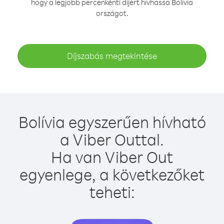
hogy a legjobb percenkénti díjért hívhassa Bolívia
országot.
Díjszabás megtekintése
Bolívia egyszerűen hívható
a Viber Outtal.
Ha van Viber Out
egyenlege, a következőket
teheti: