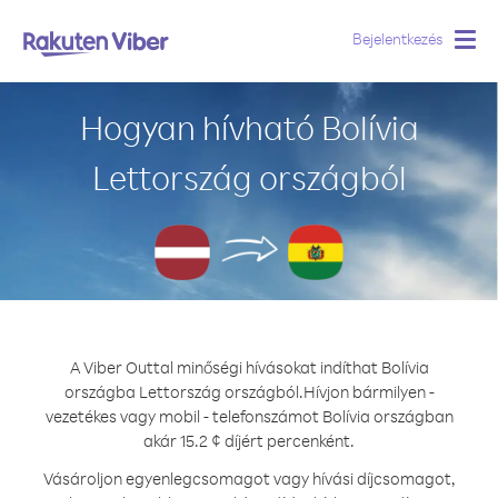
Bejelentkezés
Togg
navig
Hogyan hívható Bolívia
Lettország országból
A Viber Outtal minőségi hívásokat indíthat Bolívia
országba Lettország országból.
Hívjon bármilyen -
vezetékes vagy mobil - telefonszámot Bolívia országban
akár 15.2 ¢ díjért percenként.
Vásároljon egyenlegcsomagot vagy hívási díjcsomagot,