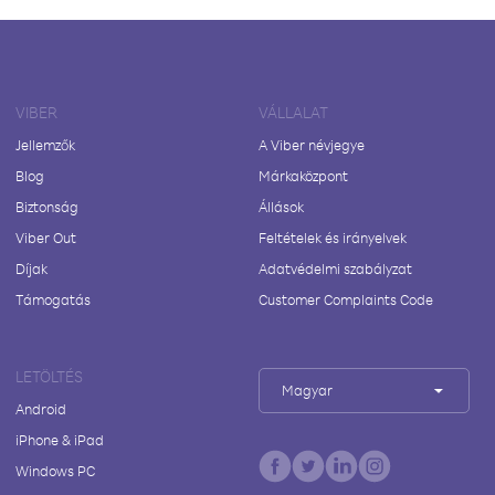
VIBER
VÁLLALAT
Jellemzők
A Viber névjegye
Blog
Márkaközpont
Biztonság
Állások
Viber Out
Feltételek és irányelvek
Díjak
Adatvédelmi szabályzat
Támogatás
Customer Complaints Code
LETÖLTÉS
Magyar
Android
iPhone & iPad
Windows PC