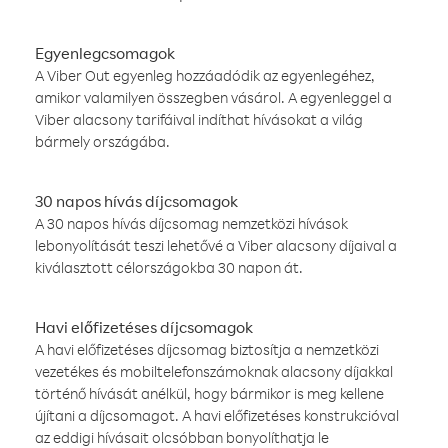
Egyenlegcsomagok
A Viber Out egyenleg hozzáadódik az egyenlegéhez,
amikor valamilyen összegben vásárol. A egyenleggel a
Viber alacsony tarifáival indíthat hívásokat a világ
bármely országába.
30 napos hívás díjcsomagok
A 30 napos hívás díjcsomag nemzetközi hívások
lebonyolítását teszi lehetővé a Viber alacsony díjaival a
kiválasztott célországokba 30 napon át.
Havi előfizetéses díjcsomagok
A havi előfizetéses díjcsomag biztosítja a nemzetközi
vezetékes és mobiltelefonszámoknak alacsony díjakkal
történő hívását anélkül, hogy bármikor is meg kellene
újítani a díjcsomagot. A havi előfizetéses konstrukcióval
az eddigi hívásait olcsóbban bonyolíthatja le