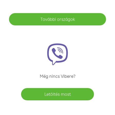
További országok
Még nincs Vibere?
Letöltés most