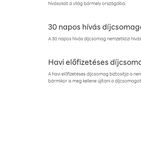
hívásokat a világ bármely országába.
30 napos hívás díjcsomag
A 30 napos hívás díjcsomag nemzetközi híváso
Havi előfizetéses díjcso
A havi előfizetéses díjcsomag biztosítja a n
bármikor is meg kellene újítani a díjcsomagot