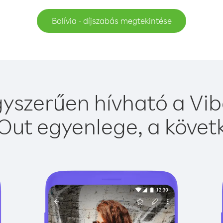
Bolívia - díjszabás megtekintése
gyszerűen hívható a Vib
Out egyenlege, a követk