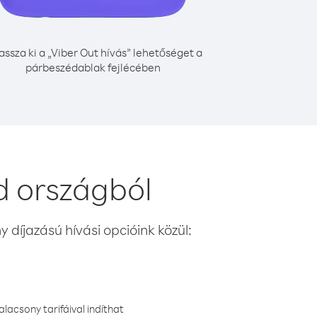
assza ki a „Viber Out hívás” lehetőséget a
párbeszédablak fejlécében
ld országból
 díjazású hívási opcióink közül:
lacsony tarifáival indíthat