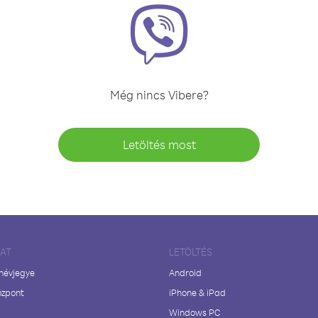
Még nincs Vibere?
Letöltés most
LAT
LETÖLTÉS
 névjegye
Android
özpont
iPhone & iPad
Windows PC