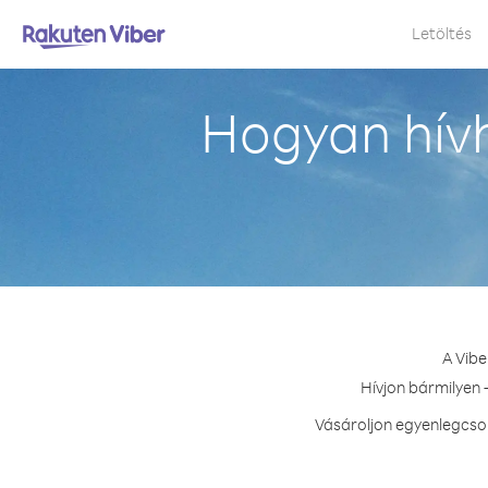
Letöltés
Hogyan hívh
A Vibe
Hívjon bármilyen 
Vásároljon egyenlegcsom