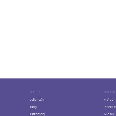
VIBER
VÁLLA
Jellemzők
A Viber
Blog
Márkak
Biztonság
Állások