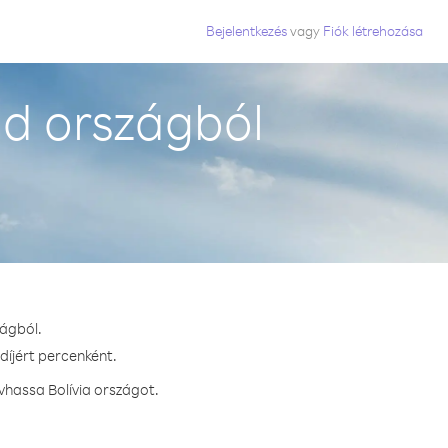
Bejelentkezés
vagy
Fiók létrehozása
ld országból
zágból.
díjért percenként.
vhassa Bolívia országot.