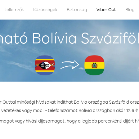
Jellemzők
Közösségek
Biztonság
Viber Out
Blog
ató Bolívia Szvázifö
r Outtal minőségi hívásokat indíthat Bolívia országba Szváziföld ors
- vezetékes vagy mobil - telefonszámot Bolívia országban akár 12.6 ¢ 
agot vagy hívási díjcsomagot, hogy a legjobb percenkénti díjért hí