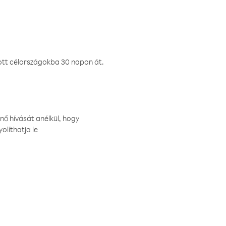
ztott célországokba 30 napon át.
nő hívását anélkül, hogy
olíthatja le