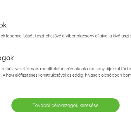
ok
k lebonyolítását teszi lehetővé a Viber alacsony díjaival a kiválas
magok
emzetközi vezetékes és mobiltelefonszámoknak alacsony díjakkal törté
. A havi előfizetéses konstrukcióval az eddigi hívásait olcsóbban bony
További célországok keresése