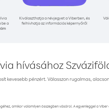
lívia
Kiválaszthatja a névjegyet a Viberben, és
Vál
a be a
felhívhatja az információs képernyőről
szám
via hívásához Szvázifö
osít kevesebb pénzért. Válasszon rugalmas, alacsony
éhez, amikor valamilyen összegben vásárol. A egyenleggel a Viber a