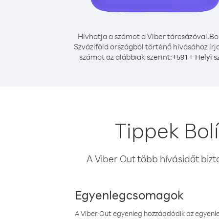
Hívhatja a számot a Viber tárcsázóval.
Bo
Szváziföld országból történő hívásához írj
számot az alábbiak szerint:
+
+
591
Helyi 
Tippek Bolí
A Viber Out több hívásidőt bizt
Egyenlegcsomagok
A Viber Out egyenleg hozzáadódik az egyenleg