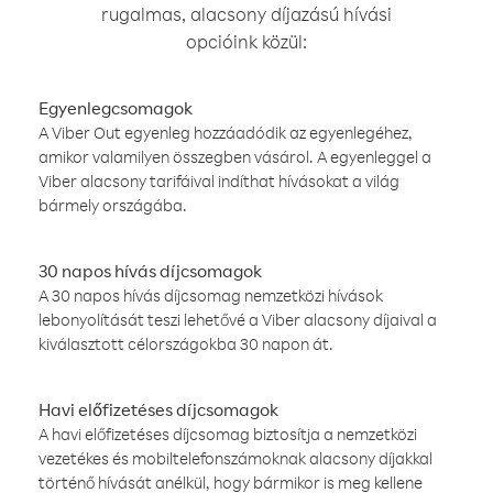
rugalmas, alacsony díjazású hívási
opcióink közül:
Egyenlegcsomagok
A Viber Out egyenleg hozzáadódik az egyenlegéhez,
amikor valamilyen összegben vásárol. A egyenleggel a
Viber alacsony tarifáival indíthat hívásokat a világ
bármely országába.
30 napos hívás díjcsomagok
A 30 napos hívás díjcsomag nemzetközi hívások
lebonyolítását teszi lehetővé a Viber alacsony díjaival a
kiválasztott célországokba 30 napon át.
Havi előfizetéses díjcsomagok
A havi előfizetéses díjcsomag biztosítja a nemzetközi
vezetékes és mobiltelefonszámoknak alacsony díjakkal
történő hívását anélkül, hogy bármikor is meg kellene