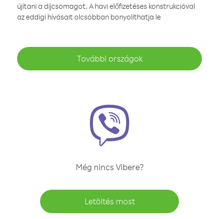
újítani a díjcsomagot. A havi előfizetéses konstrukcióval
az eddigi hívásait olcsóbban bonyolíthatja le
További országok
Még nincs Vibere?
Letöltés most