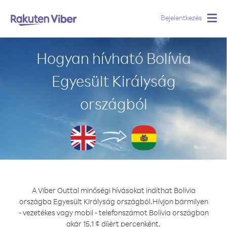
Bejelentkezés
Togg
navig
Hogyan hívható Bolívia
Egyesült Királyság
országból
A Viber Outtal minőségi hívásokat indíthat Bolívia
országba Egyesült Királyság országból.
Hívjon bármilyen
- vezetékes vagy mobil - telefonszámot Bolívia országban
akár 15.1 ¢ díjért percenként.