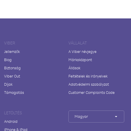
VIBER
VÁLLALAT
Jellemzők
A Viber névjegye
Blog
Márkaközpont
Biztonság
Állások
Viber Out
Feltételek és irányelvek
Díjak
Adatvédelmi szabályzat
Támogatás
Customer Complaints Code
LETÖLTÉS
Magyar
Android
iPhone & iPad