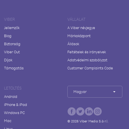
VIBER
VÁLLALAT
Jellemzők
A Viber névjegye
Blog
Márkaközpont
Biztonság
Állások
Viber Out
Feltételek és irányelvek
Díjak
Adatvédelmi szabályzat
Támogatás
Customer Complaints Code
LETÖLTÉS
Magyar
Android
iPhone & iPad
Windows PC
Mac
©
2026
Viber Media S.à r.l.
Linux