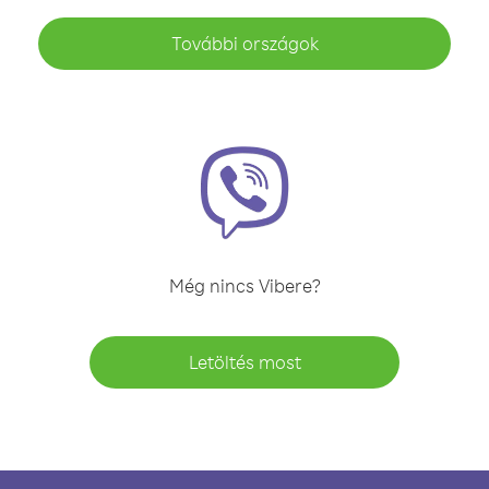
További országok
Még nincs Vibere?
Letöltés most