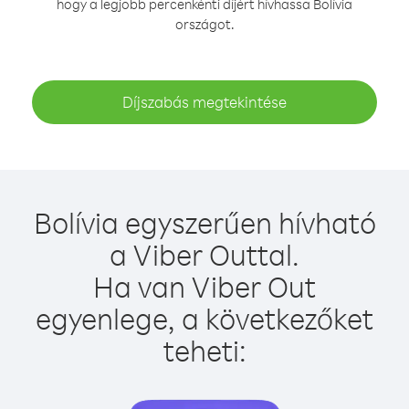
hogy a legjobb percenkénti díjért hívhassa Bolívia
országot.
Díjszabás megtekintése
Bolívia egyszerűen hívható
a Viber Outtal.
Ha van Viber Out
egyenlege, a következőket
teheti: