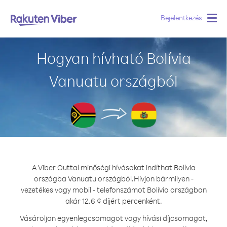
Bejelentkezés
Togg
navig
Hogyan hívható Bolívia
Vanuatu országból
A Viber Outtal minőségi hívásokat indíthat Bolívia
országba Vanuatu országból.
Hívjon bármilyen -
vezetékes vagy mobil - telefonszámot Bolívia országban
akár 12.6 ¢ díjért percenként.
Vásároljon egyenlegcsomagot vagy hívási díjcsomagot,