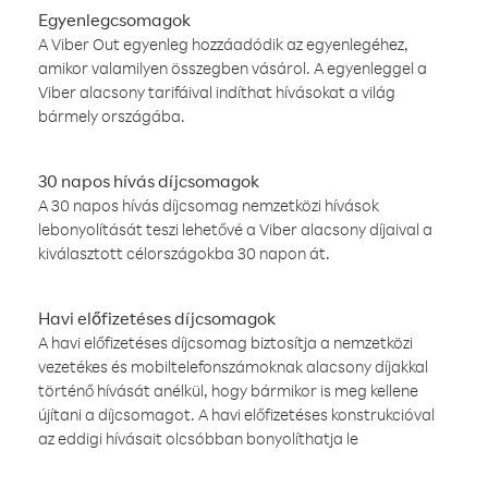
Egyenlegcsomagok
A Viber Out egyenleg hozzáadódik az egyenlegéhez,
amikor valamilyen összegben vásárol. A egyenleggel a
Viber alacsony tarifáival indíthat hívásokat a világ
bármely országába.
30 napos hívás díjcsomagok
A 30 napos hívás díjcsomag nemzetközi hívások
lebonyolítását teszi lehetővé a Viber alacsony díjaival a
kiválasztott célországokba 30 napon át.
Havi előfizetéses díjcsomagok
A havi előfizetéses díjcsomag biztosítja a nemzetközi
vezetékes és mobiltelefonszámoknak alacsony díjakkal
történő hívását anélkül, hogy bármikor is meg kellene
újítani a díjcsomagot. A havi előfizetéses konstrukcióval
az eddigi hívásait olcsóbban bonyolíthatja le