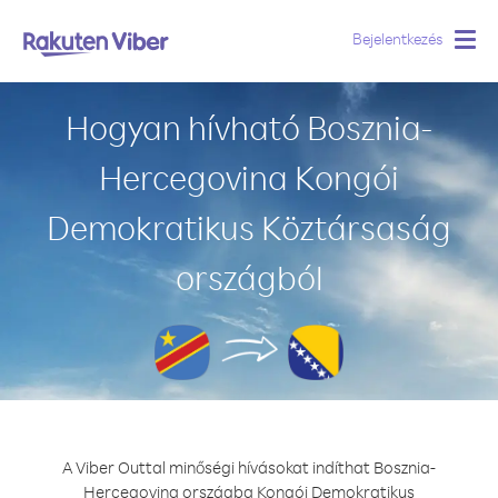
Bejelentkezés
Togg
navig
Hogyan hívható Bosznia-
Hercegovina Kongói
Demokratikus Köztársaság
országból
A Viber Outtal minőségi hívásokat indíthat Bosznia-
Hercegovina országba Kongói Demokratikus