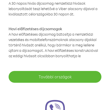
A 30 napos hívás díjcsomag nemzetközi hívások
lebonyolítását teszi lehetővé a Viber alacsony díjaival a
kiválasztott célországokba 30 napon át.
Havi előfizetéses díjcsomagok
A havi előfizetéses díjcsomag biztosítja a nemzetközi
vezetékes és mobiltelefonszámoknak alacsony díjakkal
történő hívását anélkül, hogy bármikor is meg kellene
újítani a díjcsomagot. A havi előfizetéses konstrukcióval
az eddigi hívásait olcsóbban bonyolíthatja le
További országok