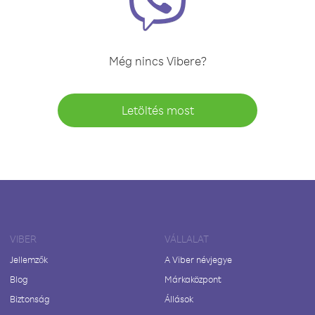
Még nincs Vibere?
Letöltés most
VIBER
VÁLLALAT
Jellemzők
A Viber névjegye
Blog
Márkaközpont
Biztonság
Állások