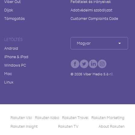
Viber Out
Feltételek és irányelvek
Díjak
Adatvédelmi szabályzat
Támogatás
Customer Complaints Code
LETÖLTÉS
Magyar
Android
iPhone & iPad
Windows PC
Mac
©
2026
Viber Media S.à r.l.
Linux
Rakuten Viki
Rakuten Kobo
Rakuten Travel
Rakuten Marketing
Rakuten Insight
Rakuten TV
About Rakuten