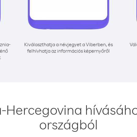
znia-
Kiválaszthatja a névjegyet a Viberben, és
Vál
ténő
felhívhatja az információs képernyőről
k
a-Hercegovina hívásáh
országból