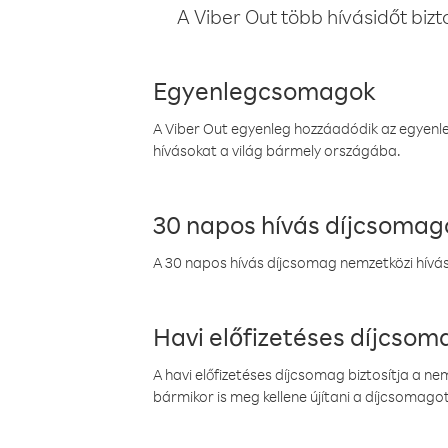
A Viber Out több hívásidőt bizt
Egyenlegcsomagok
A Viber Out egyenleg hozzáadódik az egyenleg
hívásokat a világ bármely országába.
30 napos hívás díjcsomag
A 30 napos hívás díjcsomag nemzetközi híváso
Havi előfizetéses díjcso
A havi előfizetéses díjcsomag biztosítja a n
bármikor is meg kellene újítani a díjcsomagot