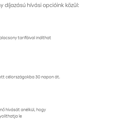
 díjazású hívási opcióink közül:
lacsony tarifáival indíthat
ztott célországokba 30 napon át.
nő hívását anélkül, hogy
olíthatja le