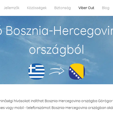
Jellemzők
Közösségek
Biztonság
Viber Out
Blog
ó Bosznia-Hercegovi
országból
 minőségi hívásokat indíthat Bosznia-Hercegovina országba Görögor
ékes vagy mobil - telefonszámot Bosznia-Hercegovina országban akár 