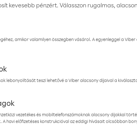
osít kevesebb pénzért. Válasszon rugalmas, alacsony
éhez, amikor valamilyen összegben vásárol. A egyenleggel a Viber a
ok
k lebonyolítását teszi lehetővé a Viber alacsony díjaival a kiválas
magok
emzetközi vezetékes és mobiltelefonszámoknak alacsony díjakkal törté
. A havi előfizetéses konstrukcióval az eddigi hívásait olcsóbban bony