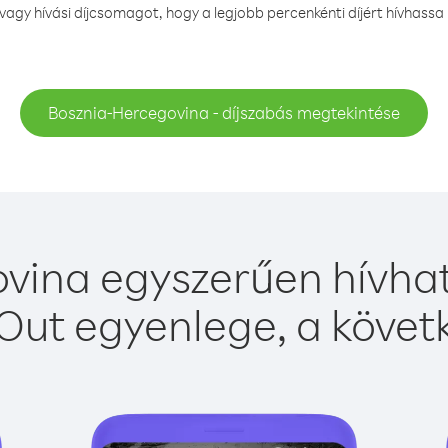
gy hívási díjcsomagot, hogy a legjobb percenkénti díjért hívhass
Bosznia-Hercegovina - díjszabás megtekintése
vina egyszerűen hívható
Out egyenlege, a követk