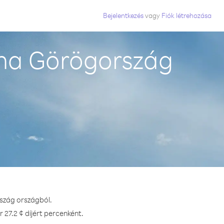
Bejelentkezés
vagy
Fiók létrehozása
na Görögország
szág országból.
27.2 ¢ díjért percenként.