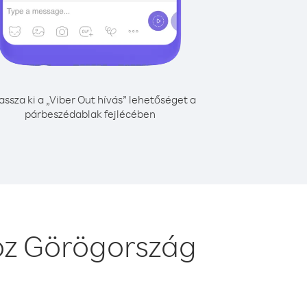
assza ki a „Viber Out hívás” lehetőséget a
párbeszédablak fejlécében
oz Görögország