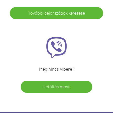
További célországok keresése
Még nincs Vibere?
Letöltés most