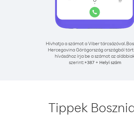
Hívhatja a számot a Viber tárcsázóval.
Bos
Hercegovina Görögország országból tör
hívásához írja be a számot az alábbia
szerint:
+
+
387
Helyi szám
Tippek Boszni