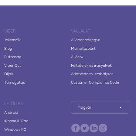
VIBER
VÁLLALAT
Jellemzők
A Viber névjegye
Blog
Márkaközpont
Biztonság
Állások
Viber Out
Feltételek és irányelvek
Díjak
Adatvédelmi szabályzat
Támogatás
Customer Complaints Code
LETÖLTÉS
Magyar
Android
iPhone & iPad
Windows PC