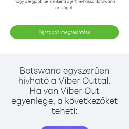
hogy a legjobb percenkénti díjért hívhassa Botswana
országot.
Díjszabás megtekintése
Botswana egyszerűen
hívható a Viber Outtal.
Ha van Viber Out
egyenlege, a következőket
teheti: