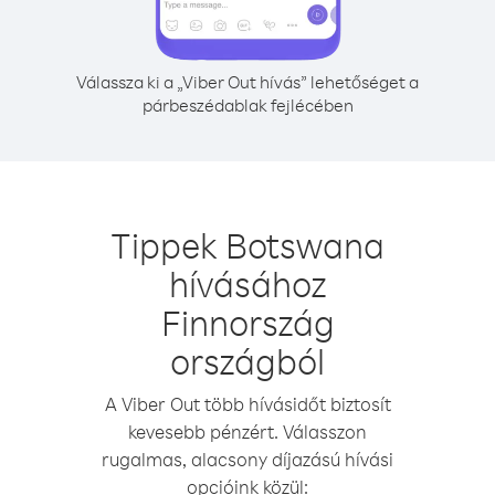
Válassza ki a „Viber Out hívás” lehetőséget a
párbeszédablak fejlécében
Tippek Botswana
hívásához
Finnország
országból
A Viber Out több hívásidőt biztosít
kevesebb pénzért. Válasszon
rugalmas, alacsony díjazású hívási
opcióink közül: