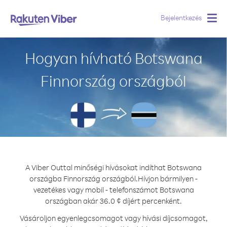
Bejelentkezés
Togg
navig
Hogyan hívható Botswana
Finnország országból
A Viber Outtal minőségi hívásokat indíthat Botswana
országba Finnország országból.
Hívjon bármilyen -
vezetékes vagy mobil - telefonszámot Botswana
országban akár 36.0 ¢ díjért percenként.
Vásároljon egyenlegcsomagot vagy hívási díjcsomagot,