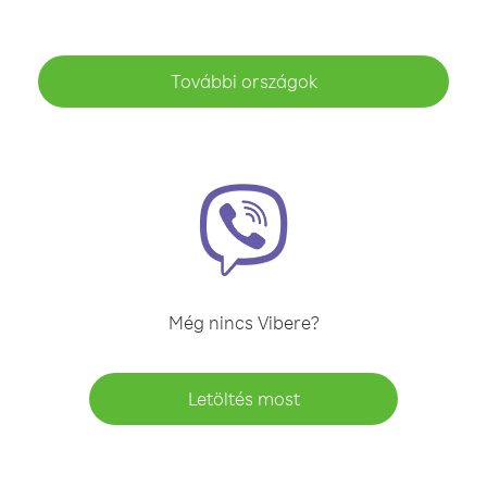
További országok
Még nincs Vibere?
Letöltés most