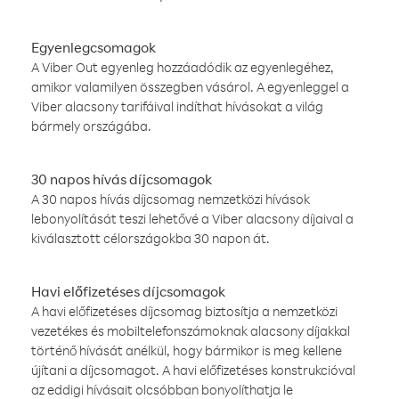
Egyenlegcsomagok
A Viber Out egyenleg hozzáadódik az egyenlegéhez,
amikor valamilyen összegben vásárol. A egyenleggel a
Viber alacsony tarifáival indíthat hívásokat a világ
bármely országába.
30 napos hívás díjcsomagok
A 30 napos hívás díjcsomag nemzetközi hívások
lebonyolítását teszi lehetővé a Viber alacsony díjaival a
kiválasztott célországokba 30 napon át.
Havi előfizetéses díjcsomagok
A havi előfizetéses díjcsomag biztosítja a nemzetközi
vezetékes és mobiltelefonszámoknak alacsony díjakkal
történő hívását anélkül, hogy bármikor is meg kellene
újítani a díjcsomagot. A havi előfizetéses konstrukcióval
az eddigi hívásait olcsóbban bonyolíthatja le