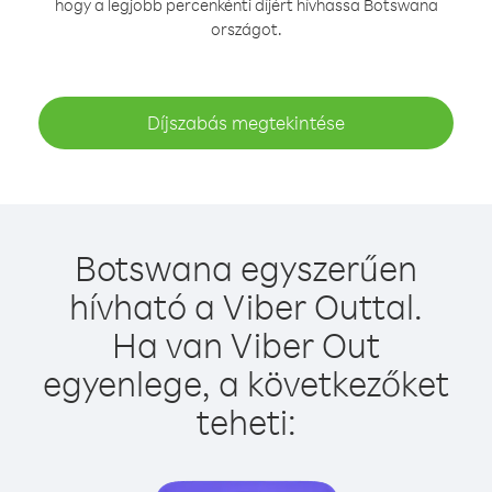
hogy a legjobb percenkénti díjért hívhassa Botswana
országot.
Díjszabás megtekintése
Botswana egyszerűen
hívható a Viber Outtal.
Ha van Viber Out
egyenlege, a következőket
teheti: