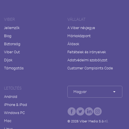
VIBER
VÁLLALAT
Jellemzők
A Viber névjegye
Blog
Márkaközpont
Biztonság
Állások
Viber Out
Feltételek és irányelvek
Díjak
Adatvédelmi szabályzat
Támogatás
Customer Complaints Code
LETÖLTÉS
Magyar
Android
iPhone & iPad
Windows PC
Mac
©
2026
Viber Media S.à r.l.
Linux