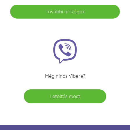
További országok
Még nincs Vibere?
Letöltés most