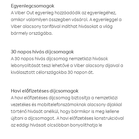
Egyenlegcsomagok
A Viber Out egyenleg hozzáadódik az egyenlegéhez,
amikor valamilyen összegben vásárol. A egyenleggel a
Viber alacsony tarifáival indíthat hívásokat a világ
bármely országába.
30 napos hívás díjcsomagok
A 30 napos hívás díjcsomag nemzetközi hívások
lebonyolítását teszi lehetővé a Viber alacsony díjaival a
kiválasztott célországokba 30 napon át.
Havi előfizetéses díjcsomagok
A havi előfizetéses díjcsomag biztosítja a nemzetközi
vezetékes és mobiltelefonszámoknak alacsony díjakkal
történő hívását anélkül, hogy bármikor is meg kellene
újítani a díjcsomagot. A havi előfizetéses konstrukcióval
az eddigi hívásait olcsóbban bonyolíthatja le