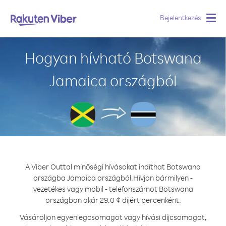
Bejelentkezés
Togg
navig
Hogyan hívható Botswana
Jamaica országból
A Viber Outtal minőségi hívásokat indíthat Botswana
országba Jamaica országból.
Hívjon bármilyen -
vezetékes vagy mobil - telefonszámot Botswana
országban akár 29.0 ¢ díjért percenként.
Vásároljon egyenlegcsomagot vagy hívási díjcsomagot,