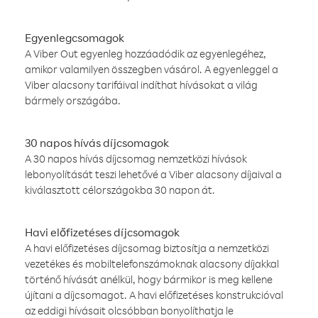
Egyenlegcsomagok
A Viber Out egyenleg hozzáadódik az egyenlegéhez,
amikor valamilyen összegben vásárol. A egyenleggel a
Viber alacsony tarifáival indíthat hívásokat a világ
bármely országába.
30 napos hívás díjcsomagok
A 30 napos hívás díjcsomag nemzetközi hívások
lebonyolítását teszi lehetővé a Viber alacsony díjaival a
kiválasztott célországokba 30 napon át.
Havi előfizetéses díjcsomagok
A havi előfizetéses díjcsomag biztosítja a nemzetközi
vezetékes és mobiltelefonszámoknak alacsony díjakkal
történő hívását anélkül, hogy bármikor is meg kellene
újítani a díjcsomagot. A havi előfizetéses konstrukcióval
az eddigi hívásait olcsóbban bonyolíthatja le