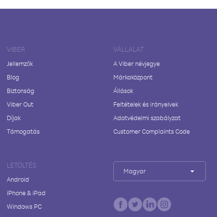
VIBER
VÁLLALAT
Jellemzők
A Viber névjegye
Blog
Márkaközpont
Biztonság
Állások
Viber Out
Feltételek és irányelvek
Díjak
Adatvédelmi szabályzat
Támogatás
Customer Complaints Code
LETÖLTÉS
Magyar
Android
iPhone & iPad
Windows PC