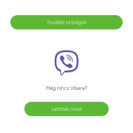
További országok
Még nincs Vibere?
Letöltés most