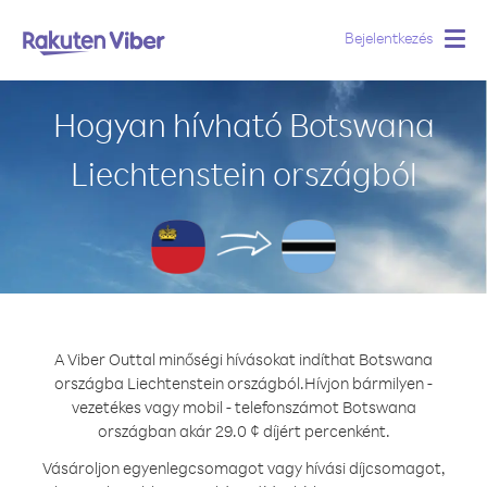
Bejelentkezés
Togg
navig
Hogyan hívható Botswana
Liechtenstein országból
A Viber Outtal minőségi hívásokat indíthat Botswana
országba Liechtenstein országból.
Hívjon bármilyen -
vezetékes vagy mobil - telefonszámot Botswana
országban akár 29.0 ¢ díjért percenként.
Vásároljon egyenlegcsomagot vagy hívási díjcsomagot,