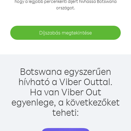
hogy a legjobb percenkénti díjért hívhassa Botswana
országot.
Díjszabás megtekintése
Botswana egyszerűen
hívható a Viber Outtal.
Ha van Viber Out
egyenlege, a következőket
teheti: