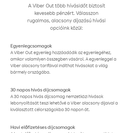
A Viber Out több hívásidőt biztosít
kevesebb pénzért. Válasszon
rugalmas, alacsony díjazású hívási
opcióink közül:
Egyenlegcsomagok
A Viber Out egyenleg hozzáadódik az egyenlegéhez,
amikor valamilyen összegben vásárol. A egyenleggel a
Viber alacsony tarifáival indíthat hívásokat a világ
bármely országába.
30 napos hívás díjcsomagok
A 30 napos hívás díjcsomag nemzetközi hívások
lebonyolítását teszi lehetővé a Viber alacsony díjaival a
kiválasztott célországokba 30 napon át.
Havi előfizetéses díjcsomagok