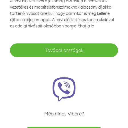
A havi előfizetéses díjcsomag biztosítja a nemzetközi
vezetékes és mobiltelefonszámoknak alacsony díjakkal
történő hívását anélkül, hogy bármikor is meg kellene
újítani a díjcsomagot. A havi előfizetéses konstrukcióval
az eddigi hívásait olcsóbban bonyolíthatja le
További országok
Még nincs Vibere?