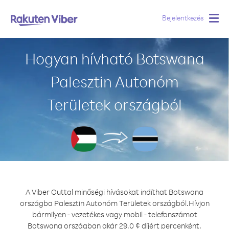
Bejelentkezés
Togg
navig
Hogyan hívható Botswana
Palesztin Autonóm
Területek országból
A Viber Outtal minőségi hívásokat indíthat Botswana
országba Palesztin Autonóm Területek országból.
Hívjon
bármilyen - vezetékes vagy mobil - telefonszámot
Botswana országban akár 29.0 ¢ díjért percenként.