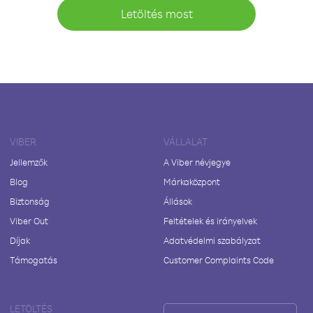
Letöltés most
VIBER
VÁLLALAT
Jellemzők
A Viber névjegye
Blog
Márkaközpont
Biztonság
Állások
Viber Out
Feltételek és irányelvek
Díjak
Adatvédelmi szabályzat
Támogatás
Customer Complaints Code
LETÖLTÉS