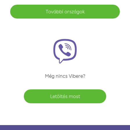
További országok
Még nincs Vibere?
Letöltés most