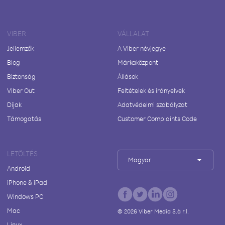
VIBER
VÁLLALAT
Jellemzők
A Viber névjegye
Blog
Márkaközpont
Biztonság
Állások
Viber Out
Feltételek és irányelvek
Díjak
Adatvédelmi szabályzat
Támogatás
Customer Complaints Code
LETÖLTÉS
Magyar
Android
iPhone & iPad
Windows PC
Mac
©
2026
Viber Media S.à r.l.
Linux