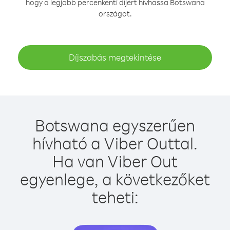
hogy a legjobb percenkénti díjért hívhassa Botswana
országot.
Díjszabás megtekintése
Botswana egyszerűen
hívható a Viber Outtal.
Ha van Viber Out
egyenlege, a következőket
teheti: