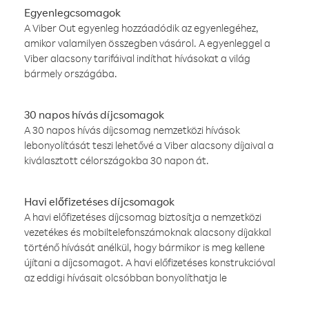
Egyenlegcsomagok
A Viber Out egyenleg hozzáadódik az egyenlegéhez,
amikor valamilyen összegben vásárol. A egyenleggel a
Viber alacsony tarifáival indíthat hívásokat a világ
bármely országába.
30 napos hívás díjcsomagok
A 30 napos hívás díjcsomag nemzetközi hívások
lebonyolítását teszi lehetővé a Viber alacsony díjaival a
kiválasztott célországokba 30 napon át.
Havi előfizetéses díjcsomagok
A havi előfizetéses díjcsomag biztosítja a nemzetközi
vezetékes és mobiltelefonszámoknak alacsony díjakkal
történő hívását anélkül, hogy bármikor is meg kellene
újítani a díjcsomagot. A havi előfizetéses konstrukcióval
az eddigi hívásait olcsóbban bonyolíthatja le