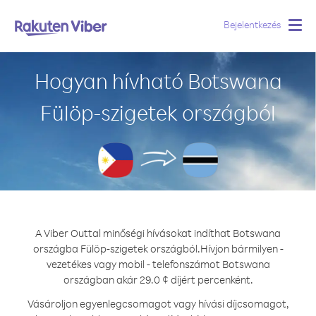
Bejelentkezés
Togg
navig
Hogyan hívható Botswana
Fülöp-szigetek országból
A Viber Outtal minőségi hívásokat indíthat Botswana
országba Fülöp-szigetek országból.
Hívjon bármilyen -
vezetékes vagy mobil - telefonszámot Botswana
országban akár 29.0 ¢ díjért percenként.
Vásároljon egyenlegcsomagot vagy hívási díjcsomagot,