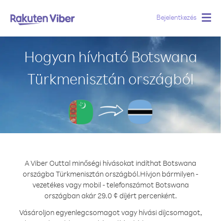
Bejelentkezés
Togg
navig
Hogyan hívható Botswana
Türkmenisztán országból
A Viber Outtal minőségi hívásokat indíthat Botswana
országba Türkmenisztán országból.
Hívjon bármilyen -
vezetékes vagy mobil - telefonszámot Botswana
országban akár 29.0 ¢ díjért percenként.
Vásároljon egyenlegcsomagot vagy hívási díjcsomagot,