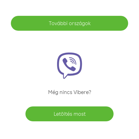
További országok
Még nincs Vibere?
Letöltés most