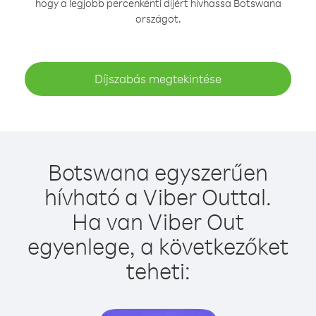
hogy a legjobb percenkénti díjért hívhassa Botswana
országot.
Díjszabás megtekintése
Botswana egyszerűen
hívható a Viber Outtal.
Ha van Viber Out
egyenlege, a következőket
teheti: