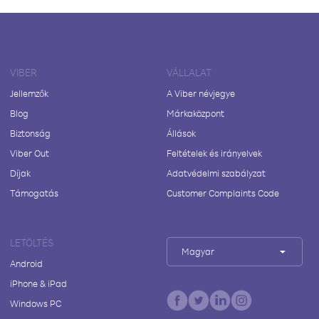
VIBER
VÁLLALAT
Jellemzők
A Viber névjegye
Blog
Márkaközpont
Biztonság
Állások
Viber Out
Feltételek és irányelvek
Díjak
Adatvédelmi szabályzat
Támogatás
Customer Complaints Code
LETÖLTÉS
Magyar
Android
iPhone & iPad
Windows PC