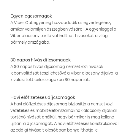
Egyenlegcsomagok
A Viber Out egyenleg hozzáadódik az egyenlegéhez,
amikor valamilyen összegben vásárol. A egyenleggel a
Viber alacsony tarifáival indíthat hívásokat a világ
bármely országába.
30 napos hívás díjcsomagok
A 30 napos hívás díjcsomag nemzetközi hívások
lebonyolítását teszi lehetővé a Viber alacsony díjaival a
kiválasztott célországokba 30 napon át.
Havi előfizetéses díjcsomagok
A havi előfizetéses díjcsomag biztosítja a nemzetközi
vezetékes és mobiltelefonszámoknak alacsony díjakkal
történő hívását anélkül, hogy bármikor is meg kellene
újítani a díjcsomagot. A havi előfizetéses konstrukcióval
az eddigi hívásait olcsóbban bonyolíthatja le