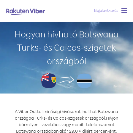
Bejelentkezés
Togg
navig
Hogyan hívható Botswana
Turks- és Caicos-szigetek
országból
A Viber Outtal minőségi hívásokat indíthat Botswana
országba Turks- és Caicos-szigetek országból.
Hívjon
bármilyen - vezetékes vagy mobil - telefonszámot
Botswana országban akár 29.0 ¢ díjért percenként.