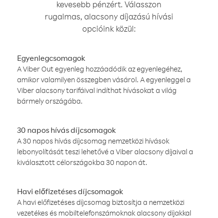
kevesebb pénzért. Válasszon
rugalmas, alacsony díjazású hívási
opcióink közül:
Egyenlegcsomagok
A Viber Out egyenleg hozzáadódik az egyenlegéhez,
amikor valamilyen összegben vásárol. A egyenleggel a
Viber alacsony tarifáival indíthat hívásokat a világ
bármely országába.
30 napos hívás díjcsomagok
A 30 napos hívás díjcsomag nemzetközi hívások
lebonyolítását teszi lehetővé a Viber alacsony díjaival a
kiválasztott célországokba 30 napon át.
Havi előfizetéses díjcsomagok
A havi előfizetéses díjcsomag biztosítja a nemzetközi
vezetékes és mobiltelefonszámoknak alacsony díjakkal