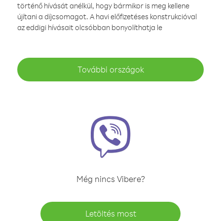
történő hívását anélkül, hogy bármikor is meg kellene
újítani a díjcsomagot. A havi előfizetéses konstrukcióval
az eddigi hívásait olcsóbban bonyolíthatja le
További országok
Még nincs Vibere?
Letöltés most