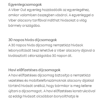
Egyenlegcsomagok
A Viber Out egyenleg hozzáadódik az egyenlegéhez,
amikor valamilyen összegben vásárol. A egyenleggel a
Viber alacsony tarifáival indíthat hívásokat a világ
bármely országába.
30 napos hívás díjcsomagok
A 30 napos hívás díjcsomag nemzetközi hívások
lebonyolítását teszi lehetővé a Viber alacsony díjaival a
kiválasztott célországokba 30 napon át.
Havi előfizetéses díjcsomagok
A havi előfizetéses díjcsomag biztosítja a nemzetközi
vezetékes és mobiltelefonszámoknak alacsony díjakkal
történő hívását anélkül, hogy bármikor is meg kellene
újítani a díjcsomagot. A havi előfizetéses konstrukcióval
az eddigi hívásait olcsóbban bonyolíthatja le