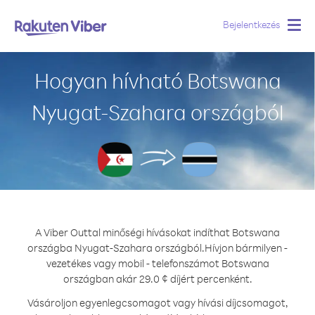
Bejelentkezés
Togg
navig
Hogyan hívható Botswana
Nyugat-Szahara országból
A Viber Outtal minőségi hívásokat indíthat Botswana
országba Nyugat-Szahara országból.
Hívjon bármilyen -
vezetékes vagy mobil - telefonszámot Botswana
országban akár 29.0 ¢ díjért percenként.
Vásároljon egyenlegcsomagot vagy hívási díjcsomagot,