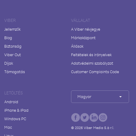
VIBER
VÁLLALAT
Jellemzők
A Viber névjegye
Blog
Márkaközpont
Biztonság
Állások
Viber Out
Feltételek és irányelvek
Díjak
Adatvédelmi szabályzat
Támogatás
Customer Complaints Code
LETÖLTÉS
Magyar
Android
iPhone & iPad
Windows PC
Mac
©
2026
Viber Media S.à r.l.
Linux