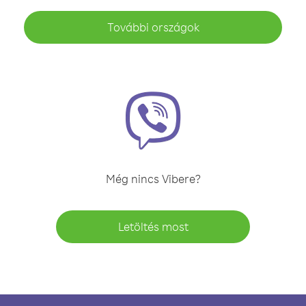
További országok
Még nincs Vibere?
Letöltés most