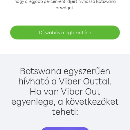
hogy a legjobb percenkénti díjért hívhassa Botswana
országot.
Díjszabás megtekintése
Botswana egyszerűen
hívható a Viber Outtal.
Ha van Viber Out
egyenlege, a következőket
teheti: