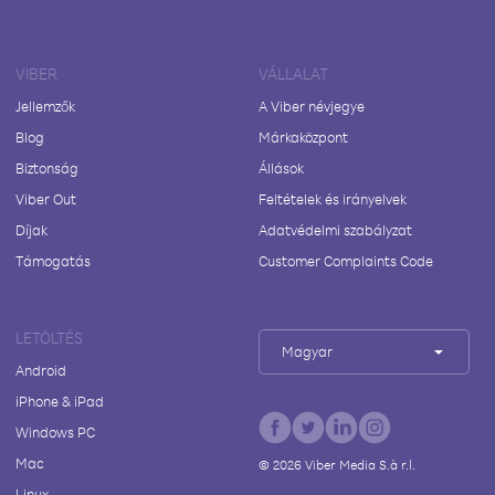
VIBER
VÁLLALAT
Jellemzők
A Viber névjegye
Blog
Márkaközpont
Biztonság
Állások
Viber Out
Feltételek és irányelvek
Díjak
Adatvédelmi szabályzat
Támogatás
Customer Complaints Code
LETÖLTÉS
Magyar
Android
iPhone & iPad
Windows PC
Mac
©
2026
Viber Media S.à r.l.
Linux