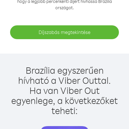
hogy a legjobb percenkénti díjért hívhassa Brazília
országot.
Díjszabás megtekintése
Brazília egyszerűen
hívható a Viber Outtal.
Ha van Viber Out
egyenlege, a következőket
teheti: