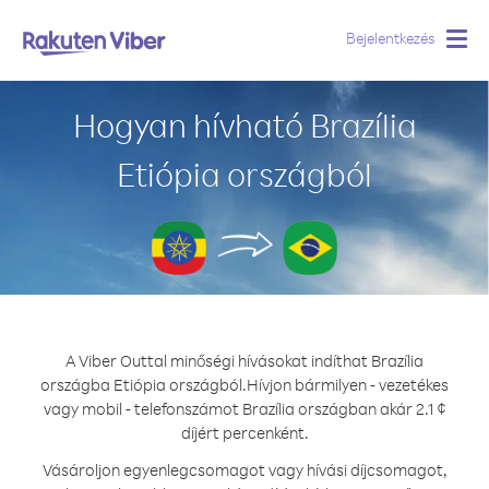
Bejelentkezés
Togg
navig
Hogyan hívható Brazília
Etiópia országból
A Viber Outtal minőségi hívásokat indíthat Brazília
országba Etiópia országból.
Hívjon bármilyen - vezetékes
vagy mobil - telefonszámot Brazília országban akár 2.1 ¢
díjért percenként.
Vásároljon egyenlegcsomagot vagy hívási díjcsomagot,