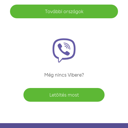
További országok
Még nincs Vibere?
Letöltés most