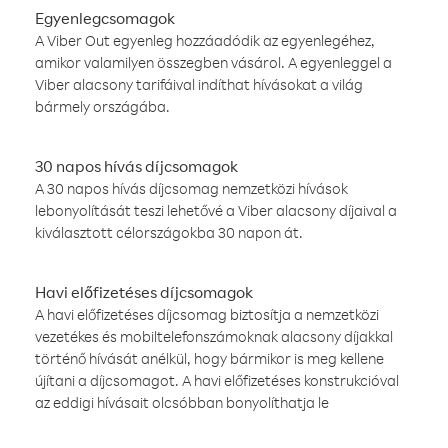
Egyenlegcsomagok
A Viber Out egyenleg hozzáadódik az egyenlegéhez,
amikor valamilyen összegben vásárol. A egyenleggel a
Viber alacsony tarifáival indíthat hívásokat a világ
bármely országába.
30 napos hívás díjcsomagok
A 30 napos hívás díjcsomag nemzetközi hívások
lebonyolítását teszi lehetővé a Viber alacsony díjaival a
kiválasztott célországokba 30 napon át.
Havi előfizetéses díjcsomagok
A havi előfizetéses díjcsomag biztosítja a nemzetközi
vezetékes és mobiltelefonszámoknak alacsony díjakkal
történő hívását anélkül, hogy bármikor is meg kellene
újítani a díjcsomagot. A havi előfizetéses konstrukcióval
az eddigi hívásait olcsóbban bonyolíthatja le