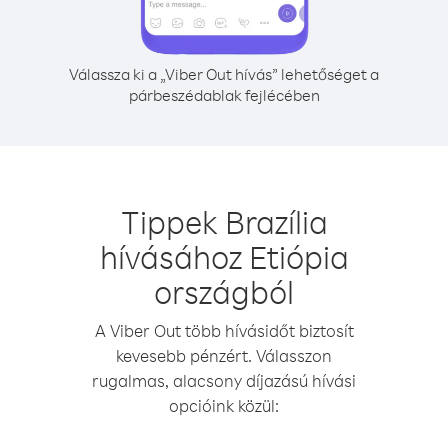
Válassza ki a „Viber Out hívás” lehetőséget a
párbeszédablak fejlécében
Tippek Brazília
hívásához Etiópia
országból
A Viber Out több hívásidőt biztosít
kevesebb pénzért. Válasszon
rugalmas, alacsony díjazású hívási
opcióink közül: