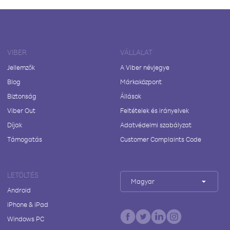
VIBER
VÁLLALAT
Jellemzők
A Viber névjegye
Blog
Márkaközpont
Biztonság
Állások
Viber Out
Feltételek és irányelvek
Díjak
Adatvédelmi szabályzat
Támogatás
Customer Complaints Code
LETÖLTÉS
Magyar
Android
iPhone & iPad
Windows PC