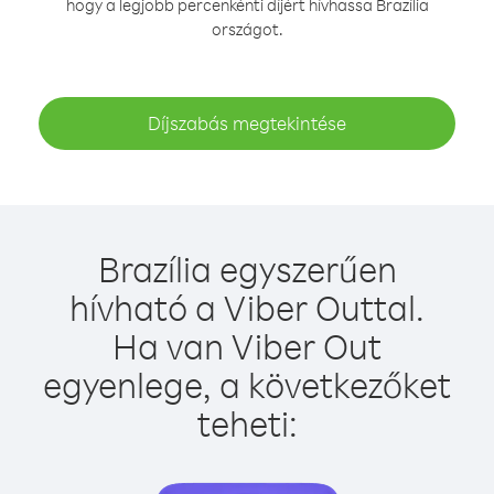
hogy a legjobb percenkénti díjért hívhassa Brazília
országot.
Díjszabás megtekintése
Brazília egyszerűen
hívható a Viber Outtal.
Ha van Viber Out
egyenlege, a következőket
teheti: