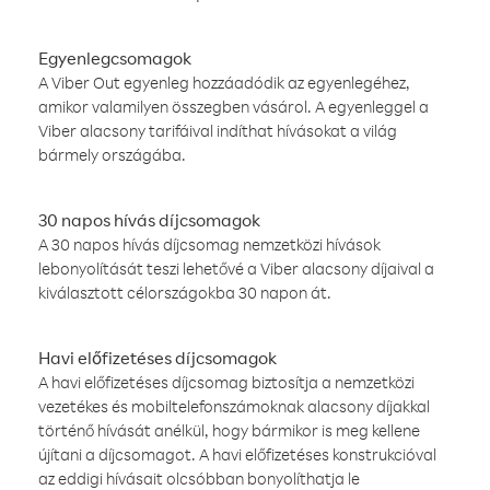
Egyenlegcsomagok
A Viber Out egyenleg hozzáadódik az egyenlegéhez,
amikor valamilyen összegben vásárol. A egyenleggel a
Viber alacsony tarifáival indíthat hívásokat a világ
bármely országába.
30 napos hívás díjcsomagok
A 30 napos hívás díjcsomag nemzetközi hívások
lebonyolítását teszi lehetővé a Viber alacsony díjaival a
kiválasztott célországokba 30 napon át.
Havi előfizetéses díjcsomagok
A havi előfizetéses díjcsomag biztosítja a nemzetközi
vezetékes és mobiltelefonszámoknak alacsony díjakkal
történő hívását anélkül, hogy bármikor is meg kellene
újítani a díjcsomagot. A havi előfizetéses konstrukcióval
az eddigi hívásait olcsóbban bonyolíthatja le