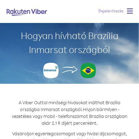
Bejelentkezés
Togg
navig
Hogyan hívható Brazília
Inmarsat országból
A Viber Outtal minőségi hívásokat indíthat Brazília
országba Inmarsat országból.
Hívjon bármilyen -
vezetékes vagy mobil - telefonszámot Brazília országban
akár 2.1 ¢ díjért percenként.
Vásároljon egyenlegcsomagot vagy hívási díjcsomagot,