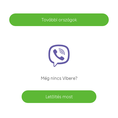
További országok
Még nincs Vibere?
Letöltés most